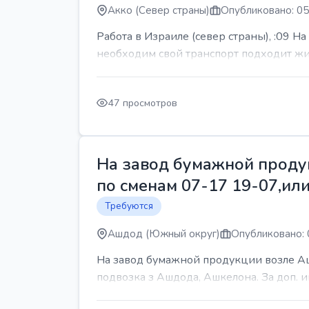
Акко (Север страны)
Опубликовано: 05
Работа в Израиле (север страны), :09 Н
необходим свой транспорт подходит жит
47 просмотров
На завод бумажной продук
по сменам 07-17 19-07,или
Требуются
Ашдод (Южный округ)
Опубликовано: 
На завод бумажной продукции возле Ашд
подвозка з Ашдода, Ашкелона. За доп.