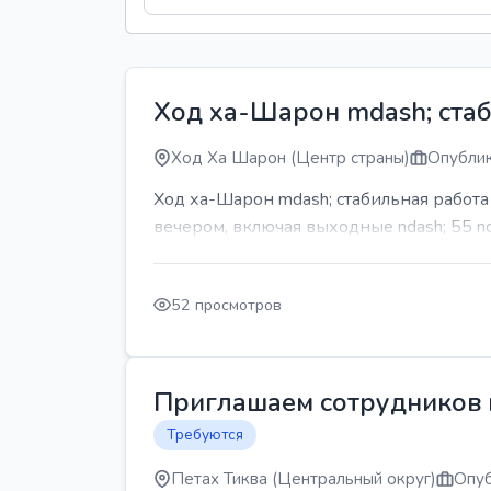
Ход ха-Шарон mdash; стаб
Ход Ха Шарон (Центр страны)
Опублик
Ход ха-Шарон mdash; стабильная работ
вечером, включая выходные ndash; 55 n
52 просмотров
Приглашаем сотрудников н
Требуются
Петах Тиква (Центральный округ)
Опуб