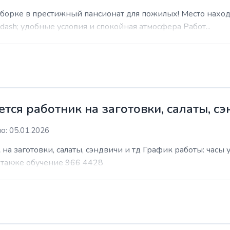
уборке в престижный пансионат для пожилых! Место наход
sh; удобные условия и спокойная атмосфера Работ...
ся работник на заготовки, салаты, сэ
о: 05.01.2026
на заготовки, салаты, сэндвичи и тд График работы: часы
т также обучение 966 4428