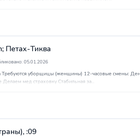
; Петах-Тиква
ликовано: 05.01.2026
 Требуются уборщицы (женщины) 12-часовые смены: День н
е Делаем мед страховку Стабильная за...
раны), :09