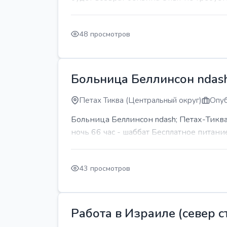
48 просмотров
Больница Беллинсон ndash
Петах Тиква (Центральный округ)
Опуб
Больница Беллинсон ndash; Петах-Тиква
ночь 66 час - шаббат Бесплатное питани
43 просмотров
Работа в Израиле (север ст