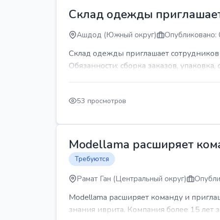
Склад одежды приглашает
Ашдод (Южный округ)
Опубликовано: 
Склад одежды приглашает сотрудников Гр
Обязанности: сборка заказов, упаковка, 
53 просмотров
Modellama расширяет кома
Требуются
Рамат Ган (Центральный округ)
Опубли
Modellama расширяет команду и приглаш
знания иврита. Компания более 15 лет з