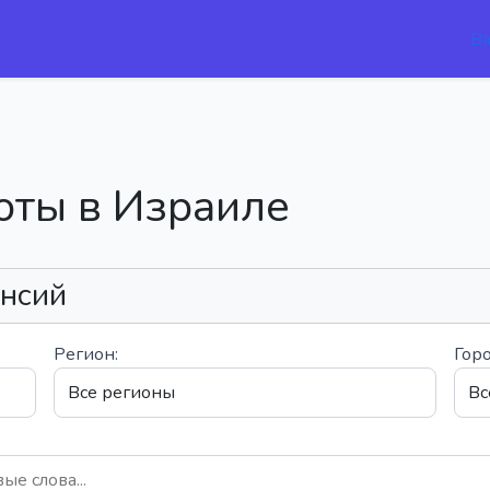
В
оты в Израиле
ансий
Регион:
Горо