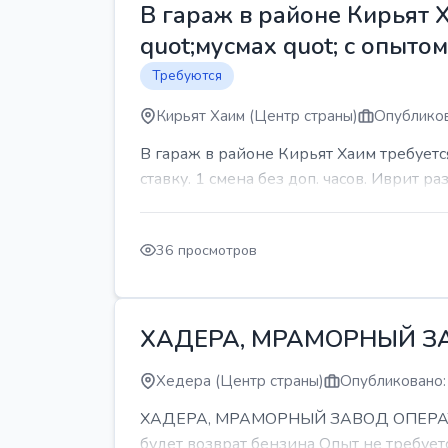
В гараж в районе Кирьят 
quot;мусмах quot; с опыто
Требуются
Кирьят Хаим (Центр страны)
Опубликов
В гараж в районе Кирьят Хаим требуетс
ставку. 1 смена без доп. часов. Иврит р
36 просмотров
ХАДЕРА, МРАМОРНЫЙ З
Хедера (Центр страны)
Опубликовано:
ХАДЕРА, МРАМОРНЫЙ ЗАВОД ОПЕРАТОР С
будет возврат бензина Опыт не требуетс