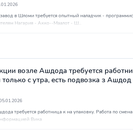
.01.2026
а завод в Шломи требуется опытный наладчик - программис
елям Нагария - Акко--Маалот - Ш...
ции возле Ашдода требуется работниц
 только с утра, есть подвозка з Ашдод
05.01.2026
ода требуется работница к на упаковку. Работа по сменам 
 информацией Вика