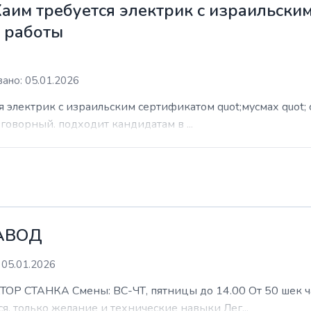
Хаим требуется электрик с израильски
м работы
ано: 05.01.2026
я электрик с израильским сертификатом quot;мусмах quot; 
азговорный. подходит кандидатам в ...
АВОД
 05.01.2026
ТАНКА Смены: ВС-ЧТ, пятницы до 14.00 От 50 шек час 
я, только желание и технические навыки Лег...