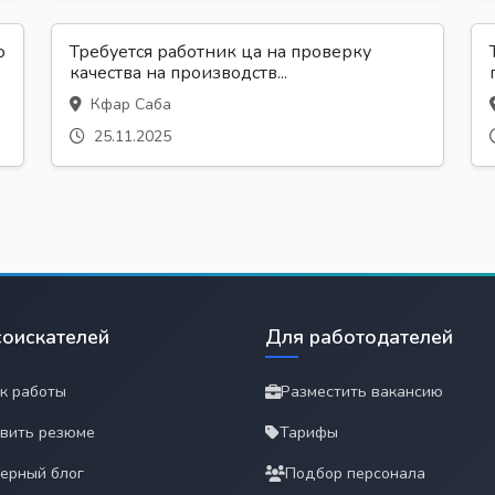
ю
Требуется работник ца на проверку
качества на производств...
Кфар Саба
25.11.2025
соискателей
Для работодателей
к работы
Разместить вакансию
вить резюме
Тарифы
ерный блог
Подбор персонала