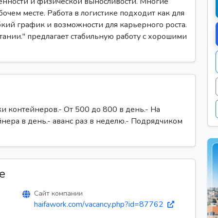
венности и физической выносливости. Многие
очем месте. Работа в логистике подходит как для
бкий график и возможности для карьерного роста.
етании." предлагает стабильную работу с хорошими
и контейнеров.- От 500 до 800 в день.- На
ера в день.- аванс раз в неделю.- Подрядчиком
е
Сайт компании
haifawork.com/vacancy.php?id=87762