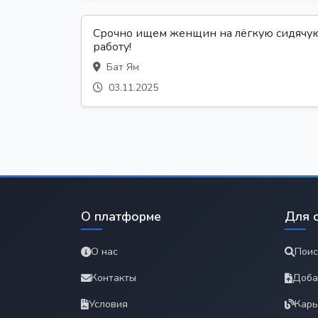
Срочно ищем женщин на лёгкую сидячу
работу!
Бат Ям
03.11.2025
О платформе
Для 
О нас
Поис
Контакты
Доба
Условия
Карь