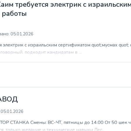
Хаим требуется электрик с израильски
м работы
ано: 05.01.2026
я электрик с израильским сертификатом quot;мусмах quot; 
азговорный. подходит кандидатам в ...
АВОД
 05.01.2026
ТАНКА Смены: ВС-ЧТ, пятницы до 14.00 От 50 шек час 
я, только желание и технические навыки Лег...