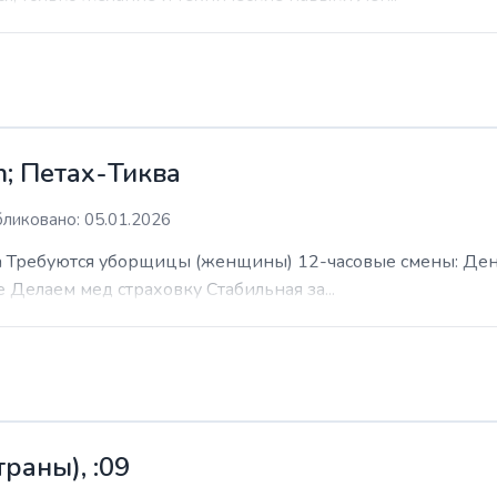
; Петах-Тиква
ликовано: 05.01.2026
 Требуются уборщицы (женщины) 12-часовые смены: День н
е Делаем мед страховку Стабильная за...
раны), :09