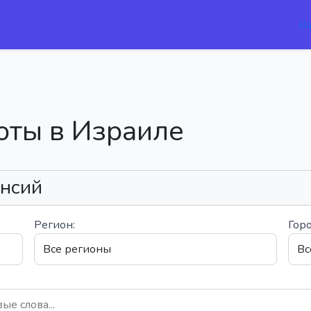
В
оты в Израиле
ансий
Регион:
Горо