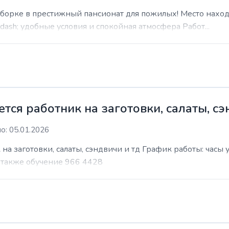
уборке в престижный пансионат для пожилых! Место наход
sh; удобные условия и спокойная атмосфера Работ...
ся работник на заготовки, салаты, сэ
о: 05.01.2026
на заготовки, салаты, сэндвичи и тд График работы: часы
т также обучение 966 4428