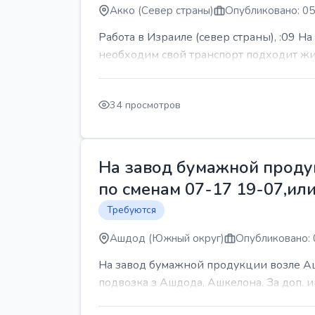
Акко (Север страны)
Опубликовано: 05
Работа в Израиле (север страны), :09 Н
необходим свой транспорт подходит жит
34 просмотров
На завод бумажной продук
по сменам 07-17 19-07,или
Требуются
Ашдод (Южный округ)
Опубликовано: 
На завод бумажной продукции возле Ашд
подвозка з Ашдода, Ашкелона. За доп.