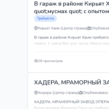
В гараж в районе Кирьят 
quot;мусмах quot; с опыто
Требуются
Кирьят Хаим (Центр страны)
Опубликов
В гараж в районе Кирьят Хаим требуетс
ставку. 1 смена без доп. часов. Иврит р
28 просмотров
ХАДЕРА, МРАМОРНЫЙ З
Хедера (Центр страны)
Опубликовано:
ХАДЕРА, МРАМОРНЫЙ ЗАВОД ОПЕРАТОР С
будет возврат бензина Опыт не требуетс