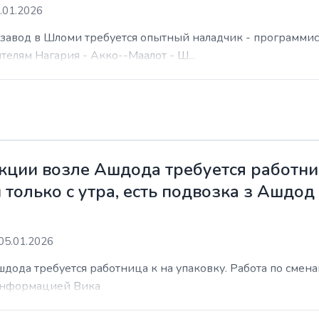
.01.2026
а завод в Шломи требуется опытный наладчик - программис
елям Нагария - Акко--Маалот - Ш...
ции возле Ашдода требуется работниц
 только с утра, есть подвозка з Ашдод
05.01.2026
ода требуется работница к на упаковку. Работа по сменам 
 информацией Вика