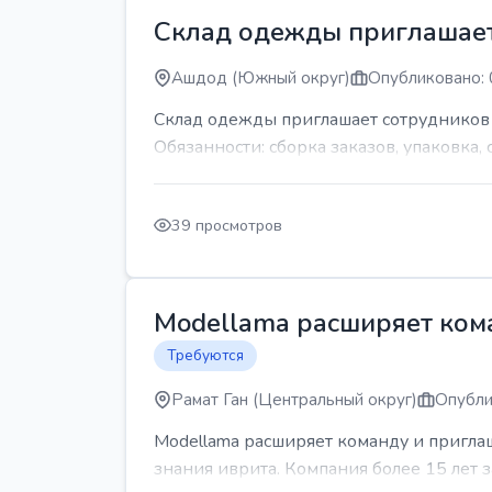
Склад одежды приглашает
Ашдод (Южный округ)
Опубликовано: 
Склад одежды приглашает сотрудников Гр
Обязанности: сборка заказов, упаковка, 
39 просмотров
Modellama расширяет кома
Требуются
Рамат Ган (Центральный округ)
Опубли
Modellama расширяет команду и приглаш
знания иврита. Компания более 15 лет з