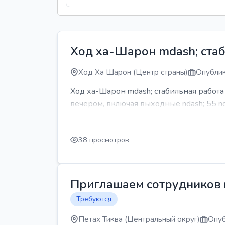
Ход ха-Шарон mdash; стаб
Ход Ха Шарон (Центр страны)
Опублик
Ход ха-Шарон mdash; стабильная работ
вечером, включая выходные ndash; 55 n
38 просмотров
Приглашаем сотрудников н
Требуются
Петах Тиква (Центральный округ)
Опуб