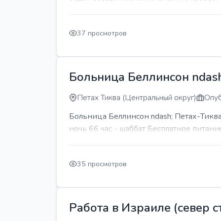
37 просмотров
Больница Беллинсон ndash
Петах Тиква (Центральный округ)
Опуб
Больница Беллинсон ndash; Петах-Тиква
ночь 66 час - шаббат Бесплатное питани
35 просмотров
Работа в Израиле (север ст