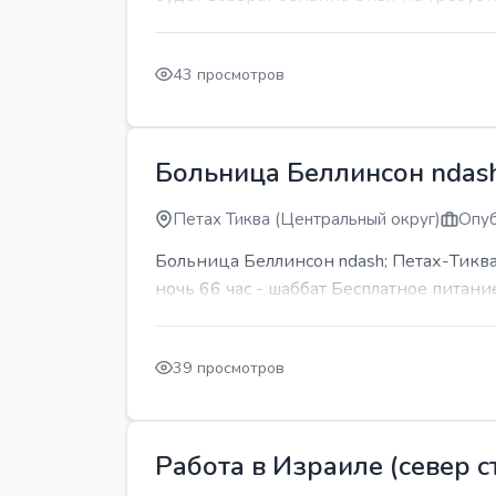
43 просмотров
Больница Беллинсон ndash
Петах Тиква (Центральный округ)
Опуб
Больница Беллинсон ndash; Петах-Тиква
ночь 66 час - шаббат Бесплатное питани
39 просмотров
Работа в Израиле (север ст