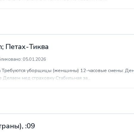
; Петах-Тиква
ликовано: 05.01.2026
 Требуются уборщицы (женщины) 12-часовые смены: День н
е Делаем мед страховку Стабильная за...
раны), :09