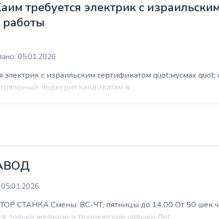
Хаим требуется электрик с израильски
м работы
ано: 05.01.2026
я электрик с израильским сертификатом quot;мусмах quot; 
азговорный. подходит кандидатам в ...
АВОД
 05.01.2026
ТАНКА Смены: ВС-ЧТ, пятницы до 14.00 От 50 шек час 
я, только желание и технические навыки Лег...