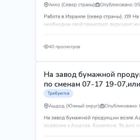
Акко (Север страны)
Опубликовано: 05
Работа в Израиле (север страны), :09 Н
необходим свой транспорт подходит жит
40 просмотров
На завод бумажной продук
по сменам 07-17 19-07,или
Требуются
Ашдод (Южный округ)
Опубликовано: 
На завод бумажной продукции возле Ашд
подвозка з Ашдода, Ашкелона. За доп.