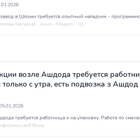
.01.2026
а завод в Шломи требуется опытный наладчик - программис
елям Нагария - Акко--Маалот - Ш...
ции возле Ашдода требуется работниц
 только с утра, есть подвозка з Ашдод
05.01.2026
ода требуется работница к на упаковку. Работа по сменам 
 информацией Вика