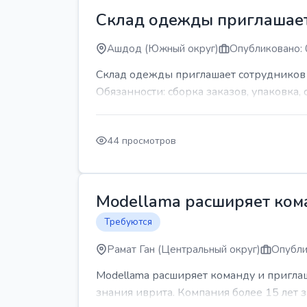
Склад одежды приглашает
Ашдод (Южный округ)
Опубликовано: 
Склад одежды приглашает сотрудников Гр
Обязанности: сборка заказов, упаковка, 
44 просмотров
Modellama расширяет кома
Требуются
Рамат Ган (Центральный округ)
Опубли
Modellama расширяет команду и приглаш
знания иврита. Компания более 15 лет з