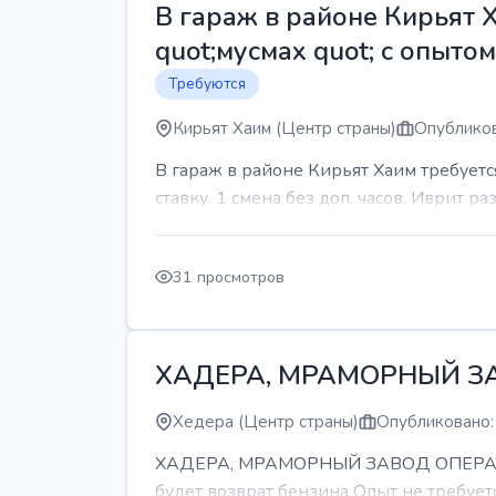
В гараж в районе Кирьят 
quot;мусмах quot; с опыто
Требуются
Кирьят Хаим (Центр страны)
Опубликов
В гараж в районе Кирьят Хаим требуетс
ставку. 1 смена без доп. часов. Иврит р
31 просмотров
ХАДЕРА, МРАМОРНЫЙ З
Хедера (Центр страны)
Опубликовано:
ХАДЕРА, МРАМОРНЫЙ ЗАВОД ОПЕРАТОР С
будет возврат бензина Опыт не требуетс