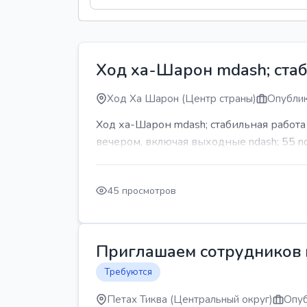
Ход ха-Шарон mdash; стаб
Ход Ха Шарон (Центр страны)
Опублик
Ход ха-Шарон mdash; стабильная работ
вечером, включая выходные ndash; 55 n
45 просмотров
Приглашаем сотрудников н
Требуются
Петах Тиква (Центральный округ)
Опуб