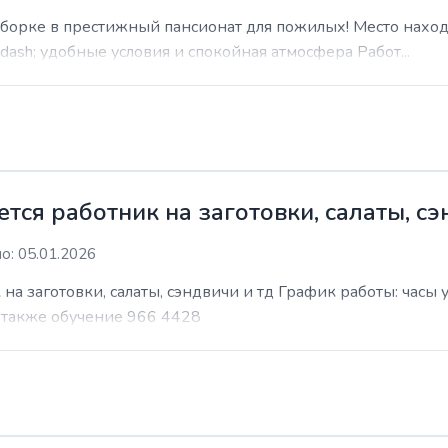
уборке в престижный пансионат для пожилых! Место наход
sh; удобные условия и спокойная атмосфера Работ...
ся работник на заготовки, салаты, сэ
о: 05.01.2026
на заготовки, салаты, сэндвичи и тд График работы: часы
т также обучение 966 4428