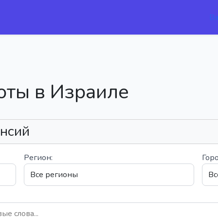
В
оты в Израиле
ансий
Регион:
Горо