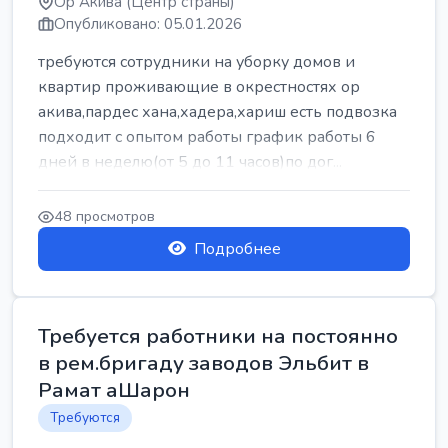
Ор Акива (Центр страны)
Опубликовано: 05.01.2026
требуются сотрудники на уборку домов и
квартир проживающие в окрестностях ор
акива,пардес хана,хадера,хариш есть подвозка
подходит с опытом работы график работы 6
дней в неделю(от 5 до 11 часов)по дог...
48 просмотров
Подробнее
Требуется работники на постоянно
в рем.бригаду заводов Эльбит в
Рамат аШарон
Требуются