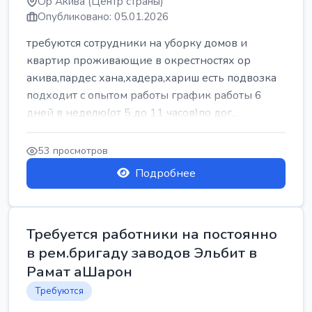
Ор Акива (Центр страны)
Опубликовано: 05.01.2026
требуются сотрудники на уборку домов и
квартир проживающие в окрестностях ор
акива,пардес хана,хадера,хариш есть подвозка
подходит с опытом работы график работы 6
дней в неделю(от 5 до 11 часов)по дог...
53 просмотров
Подробнее
Требуется работники на постоянно
в рем.бригаду заводов Эльбит в
Рамат аШарон
Требуются