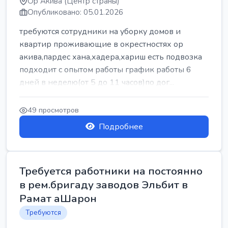
Ор Акива (Центр страны)
Опубликовано: 05.01.2026
требуются сотрудники на уборку домов и
квартир проживающие в окрестностях ор
акива,пардес хана,хадера,хариш есть подвозка
подходит с опытом работы график работы 6
дней в неделю(от 5 до 11 часов)по дог...
49 просмотров
Подробнее
Требуется работники на постоянно
в рем.бригаду заводов Эльбит в
Рамат аШарон
Требуются