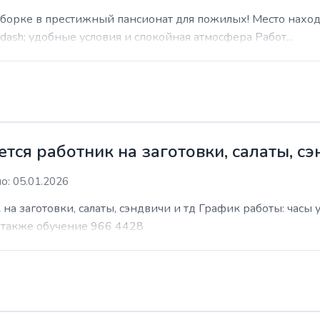
уборке в престижный пансионат для пожилых! Место наход
sh; удобные условия и спокойная атмосфера Работ...
ся работник на заготовки, салаты, сэ
о: 05.01.2026
на заготовки, салаты, сэндвичи и тд График работы: часы
т также обучение 966 4428