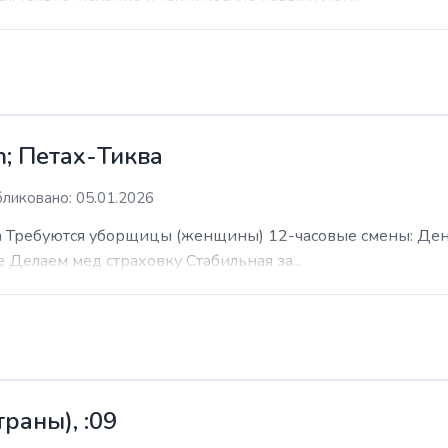
; Петах-Тиква
ликовано: 05.01.2026
 Требуются уборщицы (женщины) 12-часовые смены: День н
е Делаем мед страховку Стабильная за...
раны), :09