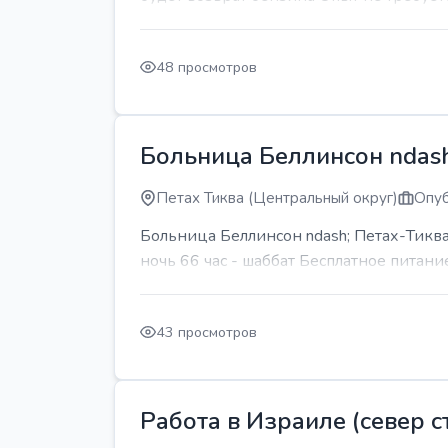
48 просмотров
Больница Беллинсон ndash
Петах Тиква (Центральный округ)
Опуб
Больница Беллинсон ndash; Петах-Тиква
ночь 66 час - шаббат Бесплатное питани
43 просмотров
Работа в Израиле (север ст