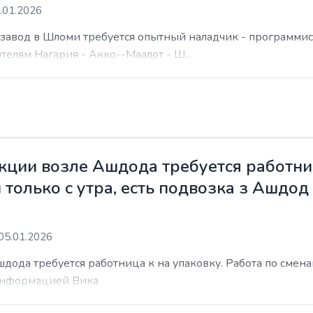
.01.2026
а завод в Шломи требуется опытный наладчик - программис
елям Нагария - Акко--Маалот - Ш...
ции возле Ашдода требуется работниц
 только с утра, есть подвозка з Ашдод
05.01.2026
ода требуется работница к на упаковку. Работа по сменам 
 информацией Вика