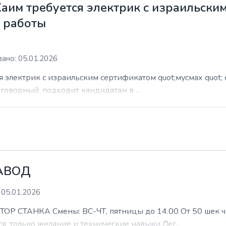
Хаим требуется электрик с израильски
м работы
ано: 05.01.2026
я электрик с израильским сертификатом quot;мусмах quot; 
азговорный. подходит кандидатам в ...
АВОД
 05.01.2026
ТАНКА Смены: ВС-ЧТ, пятницы до 14.00 От 50 шек час 
я, только желание и технические навыки Лег...