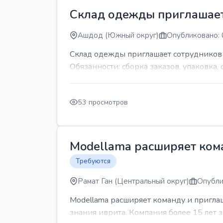
Склад одежды приглашает
Ашдод (Южный округ)
Опубликовано: 
Склад одежды приглашает сотрудников Гр
Обязанности: сборка заказов, упаковка, 
53 просмотров
Modellama расширяет кома
Требуются
Рамат Ган (Центральный округ)
Опубли
Modellama расширяет команду и приглаш
знания иврита. Компания более 15 лет з