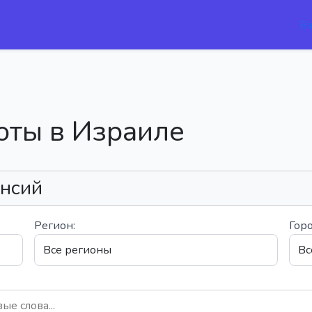
В
оты в Израиле
ансий
Регион:
Горо