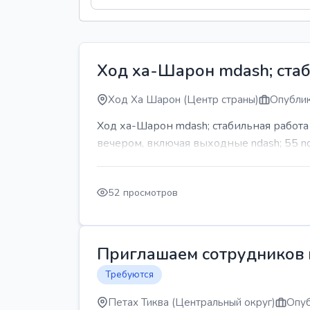
Ход ха-Шарон mdash; стаб
Ход Ха Шарон (Центр страны)
Опублик
Ход ха-Шарон mdash; стабильная работ
вечером, включая выходные ndash; 55 n
52 просмотров
Приглашаем сотрудников н
Требуются
Петах Тиква (Центральный округ)
Опуб