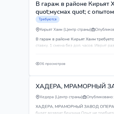
В гараж в районе Кирьят 
quot;мусмах quot; с опыто
Требуются
Кирьят Хаим (Центр страны)
Опубликов
В гараж в районе Кирьят Хаим требуетс
ставку. 1 смена без доп. часов. Иврит р
36 просмотров
ХАДЕРА, МРАМОРНЫЙ З
Хедера (Центр страны)
Опубликовано:
ХАДЕРА, МРАМОРНЫЙ ЗАВОД ОПЕРАТОР С
будет возврат бензина Опыт не требуетс