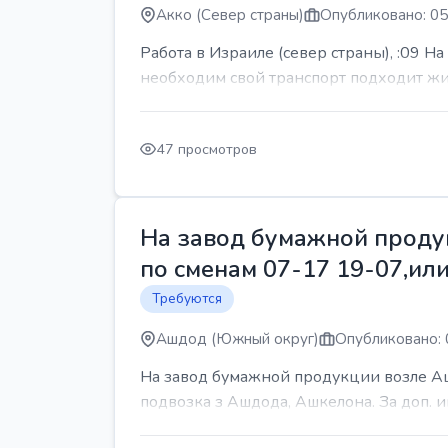
Акко (Север страны)
Опубликовано: 05
Работа в Израиле (север страны), :09 Н
необходим свой транспорт подходит жит
47 просмотров
На завод бумажной продук
по сменам 07-17 19-07,или
Требуются
Ашдод (Южный округ)
Опубликовано: 
На завод бумажной продукции возле Ашд
подвозка з Ашдода, Ашкелона. За доп.