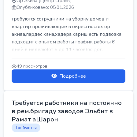
Ор Акива (Центр страны)
Опубликовано: 05.01.2026
требуются сотрудники на уборку домов и
квартир проживающие в окрестностях ор
акива,пардес хана,хадера,хариш есть подвозка
подходит с опытом работы график работы 6
дней в неделю(от 5 до 11 часов)по дог...
49 просмотров
Подробнее
Требуется работники на постоянно
в рем.бригаду заводов Эльбит в
Рамат аШарон
Требуются