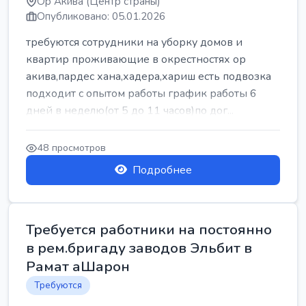
Ор Акива (Центр страны)
Опубликовано: 05.01.2026
требуются сотрудники на уборку домов и
квартир проживающие в окрестностях ор
акива,пардес хана,хадера,хариш есть подвозка
подходит с опытом работы график работы 6
дней в неделю(от 5 до 11 часов)по дог...
48 просмотров
Подробнее
Требуется работники на постоянно
в рем.бригаду заводов Эльбит в
Рамат аШарон
Требуются