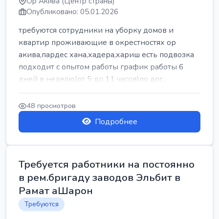
Ор Акива (Центр страны)
Опубликовано: 05.01.2026
требуются сотрудники на уборку домов и
квартир проживающие в окрестностях ор
акива,пардес хана,хадера,хариш есть подвозка
подходит с опытом работы график работы 6
дней в неделю(от 5 до 11 часов)по дог...
48 просмотров
Подробнее
Требуется работники на постоянно
в рем.бригаду заводов Эльбит в
Рамат аШарон
Требуются