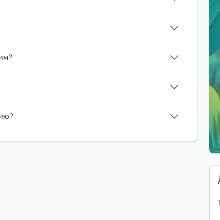
лим?
сию?