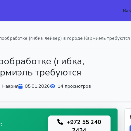
Вак
лообработке (гибка, лейзер) в городе Кармиэль требуются
ообработке (гибка,
армиэль требуются
Наария
05.01.2026
14 просмотров
+972 55 240
ю
2434