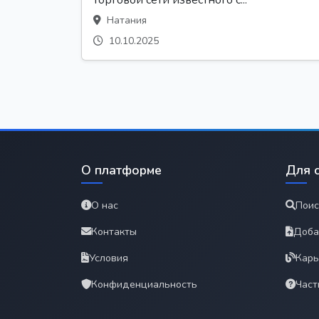
Натания
10.10.2025
О платформе
Для 
О нас
Поис
Контакты
Доба
Условия
Карь
Конфиденциальность
Част