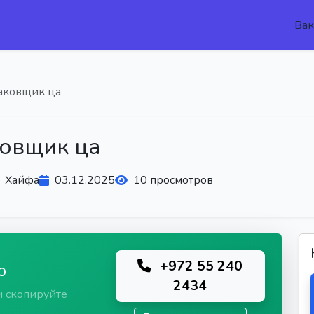
Вак
аковщик ца
овщик ца
Хайфа
03.12.2025
10 просмотров
+972 55 240
ю
2434
и скопируйте