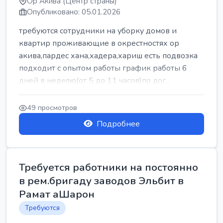
Ор Акива (Центр страны)
Опубликовано: 05.01.2026
требуются сотрудники на уборку домов и
квартир проживающие в окрестностях ор
акива,пардес хана,хадера,хариш есть подвозка
подходит с опытом работы график работы 6
дней в неделю(от 5 до 11 часов)по дог...
49 просмотров
Подробнее
Требуется работники на постоянно
в рем.бригаду заводов Эльбит в
Рамат аШарон
Требуются