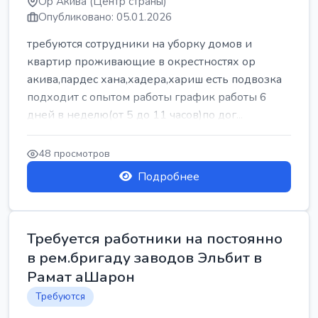
Ор Акива (Центр страны)
Опубликовано: 05.01.2026
требуются сотрудники на уборку домов и
квартир проживающие в окрестностях ор
акива,пардес хана,хадера,хариш есть подвозка
подходит с опытом работы график работы 6
дней в неделю(от 5 до 11 часов)по дог...
48 просмотров
Подробнее
Требуется работники на постоянно
в рем.бригаду заводов Эльбит в
Рамат аШарон
Требуются