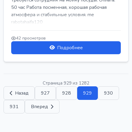
Требуется сотрудник на мойку посуды. Оплата:
50 час Работа посменная, хорошая рабочая
атмосфера и стабильные условия. me
rabotahaifa120
42 просмотров
Подробнее
Страница 929 из 1282
Назад
927
928
929
930
931
Вперед