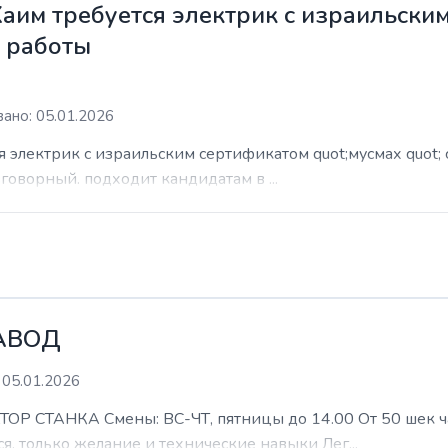
Хаим требуется электрик с израильски
м работы
ано: 05.01.2026
я электрик с израильским сертификатом quot;мусмах quot; 
азговорный. подходит кандидатам в ...
АВОД
 05.01.2026
ТАНКА Смены: ВС-ЧТ, пятницы до 14.00 От 50 шек час 
я, только желание и технические навыки Лег...