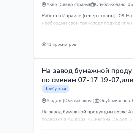
Акко (Север страны)
Опубликовано: 05
Работа в Израиле (север страны), :09 Н
необходим свой транспорт подходит жит
41 просмотров
На завод бумажной продук
по сменам 07-17 19-07,или
Требуются
Ашдод (Южный округ)
Опубликовано: 
На завод бумажной продукции возле Ашд
подвозка з Ашдода, Ашкелона. За доп.