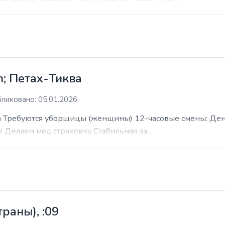
; Петах-Тиква
ликовано: 05.01.2026
 Требуются уборщицы (женщины) 12-часовые смены: День н
е Делаем мед страховку Стабильная за...
раны), :09