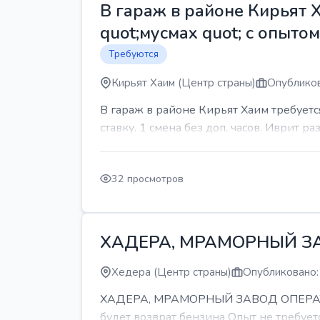
В гараж в районе Кирьят 
quot;мусмах quot; с опыто
Требуются
Кирьят Хаим (Центр страны)
Опубликов
В гараж в районе Кирьят Хаим требуетс
ставку. 1 смена без доп. часов. Иврит р
32 просмотров
ХАДЕРА, МРАМОРНЫЙ З
Хедера (Центр страны)
Опубликовано:
ХАДЕРА, МРАМОРНЫЙ ЗАВОД ОПЕРАТОР С
будет возврат бензина Опыт не требуетс