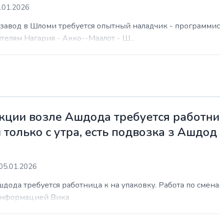
.01.2026
а завод в Шломи требуется опытный наладчик - программис
елям Нагария - Акко--Маалот - Ш...
ции возле Ашдода требуется работниц
 только с утра, есть подвозка з Ашдод
05.01.2026
ода требуется работница к на упаковку. Работа по сменам 
 информацией Вика