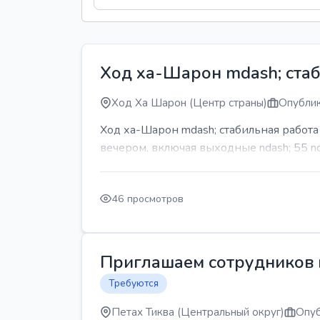
Ход ха-Шарон mdash; стаб
Ход Ха Шарон (Центр страны)
Опублик
Ход ха-Шарон mdash; стабильная работ
вечером, включая выходные ndash; 55 n
46 просмотров
Приглашаем сотрудников н
Требуются
Петах Тиква (Центральный округ)
Опуб