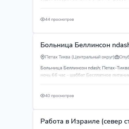
44 просмотров
Больница Беллинсон ndash
Петах Тиква (Центральный округ)
Опуб
Больница Беллинсон ndash; Петах-Тиква
ночь 66 час - шаббат Бесплатное питани
40 просмотров
Работа в Израиле (север ст