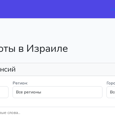
В
оты в Израиле
ансий
Регион:
Горо