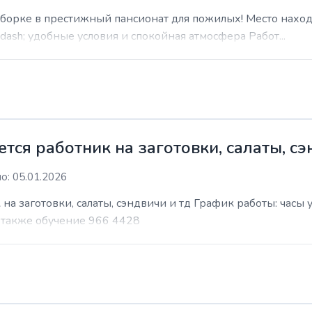
уборке в престижный пансионат для пожилых! Место наход
sh; удобные условия и спокойная атмосфера Работ...
ся работник на заготовки, салаты, сэ
о: 05.01.2026
на заготовки, салаты, сэндвичи и тд График работы: часы
т также обучение 966 4428