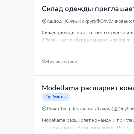
Склад одежды приглашает
Ашдод (Южный округ)
Опубликовано: 
Склад одежды приглашает сотрудников Гр
Обязанности: сборка заказов, упаковка, 
45 просмотров
Modellama расширяет кома
Требуются
Рамат Ган (Центральный округ)
Опубли
Modellama расширяет команду и приглаш
знания иврита. Компания более 15 лет з