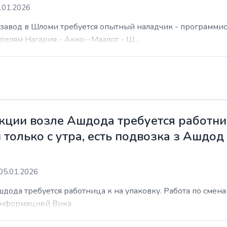
.01.2026
а завод в Шломи требуется опытный наладчик - программис
елям Нагария - Акко--Маалот - Ш...
ции возле Ашдода требуется работниц
 только с утра, есть подвозка з Ашдод
05.01.2026
ода требуется работница к на упаковку. Работа по сменам 
 информацией Вика