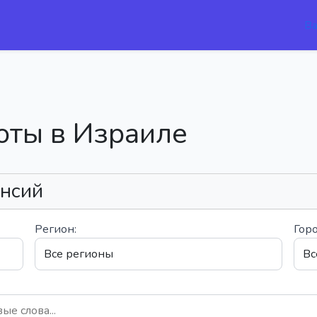
В
оты в Израиле
ансий
Регион:
Горо