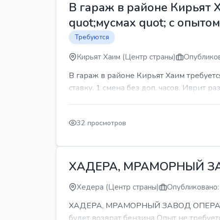
В гараж в районе Кирьят 
quot;мусмах quot; с опыто
Требуются
Кирьят Хаим (Центр страны)
Опубликов
В гараж в районе Кирьят Хаим требуетс
ставку. 1 смена без доп. часов. Иврит р
32 просмотров
ХАДЕРА, МРАМОРНЫЙ З
Хедера (Центр страны)
Опубликовано:
ХАДЕРА, МРАМОРНЫЙ ЗАВОД ОПЕРАТОР С
будет возврат бензина Опыт не требуетс