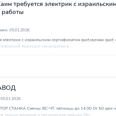
Хаим требуется электрик с израильски
м работы
ано: 05.01.2026
я электрик с израильским сертификатом quot;мусмах quot; 
азговорный. подходит кандидатам в ...
АВОД
 05.01.2026
ТАНКА Смены: ВС-ЧТ, пятницы до 14.00 От 50 шек час 
я, только желание и технические навыки Лег...