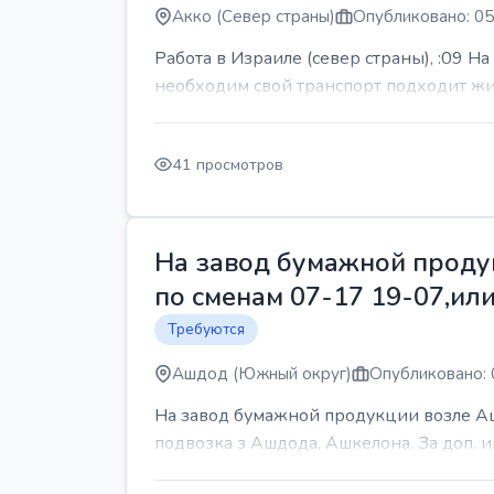
Акко (Север страны)
Опубликовано: 05
Работа в Израиле (север страны), :09 Н
необходим свой транспорт подходит жит
41 просмотров
На завод бумажной продук
по сменам 07-17 19-07,или
Требуются
Ашдод (Южный округ)
Опубликовано: 
На завод бумажной продукции возле Ашд
подвозка з Ашдода, Ашкелона. За доп.