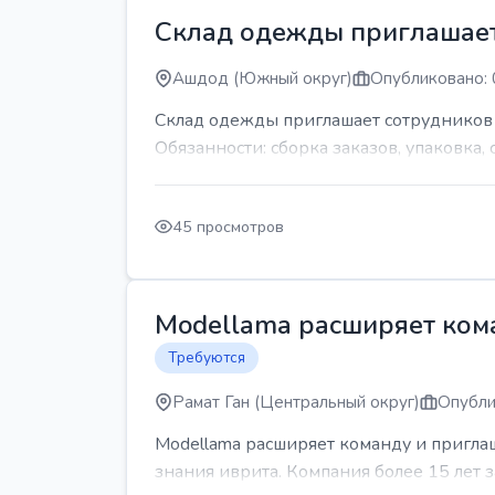
Склад одежды приглашает
Ашдод (Южный округ)
Опубликовано: 
Склад одежды приглашает сотрудников Гр
Обязанности: сборка заказов, упаковка, 
45 просмотров
Modellama расширяет кома
Требуются
Рамат Ган (Центральный округ)
Опубли
Modellama расширяет команду и приглаш
знания иврита. Компания более 15 лет з