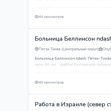
44 просмотров
Больница Беллинсон ndash
Петах Тиква (Центральный округ)
Опуб
Больница Беллинсон ndash; Петах-Тиква
ночь 66 час - шаббат Бесплатное питани
40 просмотров
Работа в Израиле (север ст