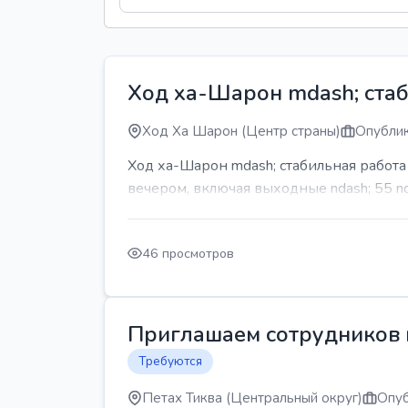
Ход ха-Шарон mdash; стаб
Ход Ха Шарон (Центр страны)
Опублик
Ход ха-Шарон mdash; стабильная работ
вечером, включая выходные ndash; 55 n
46 просмотров
Приглашаем сотрудников н
Требуются
Петах Тиква (Центральный округ)
Опуб