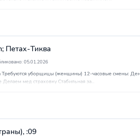
; Петах-Тиква
ликовано: 05.01.2026
 Требуются уборщицы (женщины) 12-часовые смены: День н
е Делаем мед страховку Стабильная за...
раны), :09