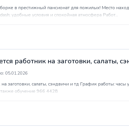
уборке в престижный пансионат для пожилых! Место наход
sh; удобные условия и спокойная атмосфера Работ...
ся работник на заготовки, салаты, сэ
о: 05.01.2026
на заготовки, салаты, сэндвичи и тд График работы: часы
т также обучение 966 4428