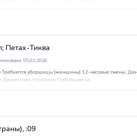
; Петах-Тиква
ликовано: 05.01.2026
 Требуются уборщицы (женщины) 12-часовые смены: День н
е Делаем мед страховку Стабильная за...
раны), :09