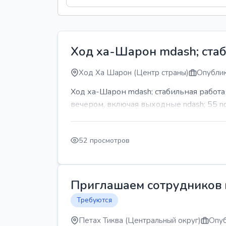
Ход ха-Шарон mdash; стаб
Ход Ха Шарон (Центр страны)
Опублик
Ход ха-Шарон mdash; стабильная работ
вечером, включая выходные ndash; 55 n
52 просмотров
Приглашаем сотрудников н
Требуются
Петах Тиква (Центральный округ)
Опуб