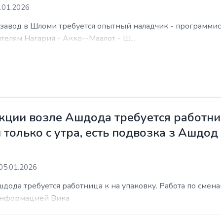
.01.2026
а завод в Шломи требуется опытный наладчик - программис
елям Нагария - Акко--Маалот - Ш...
ции возле Ашдода требуется работниц
 только с утра, есть подвозка з Ашдод
05.01.2026
ода требуется работница к на упаковку. Работа по сменам 
 информацией Вика