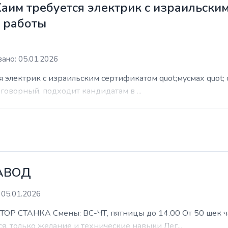
Хаим требуется электрик с израильски
м работы
ано: 05.01.2026
я электрик с израильским сертификатом quot;мусмах quot; 
азговорный. подходит кандидатам в ...
АВОД
 05.01.2026
ТАНКА Смены: ВС-ЧТ, пятницы до 14.00 От 50 шек час 
я, только желание и технические навыки Лег...