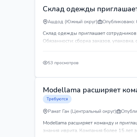
Склад одежды приглашает
Ашдод (Южный округ)
Опубликовано: 
Склад одежды приглашает сотрудников Гр
Обязанности: сборка заказов, упаковка, 
53 просмотров
Modellama расширяет кома
Требуются
Рамат Ган (Центральный округ)
Опубли
Modellama расширяет команду и приглаш
знания иврита. Компания более 15 лет з