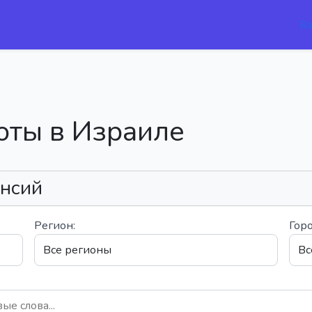
В
оты в Израиле
ансий
Регион:
Горо