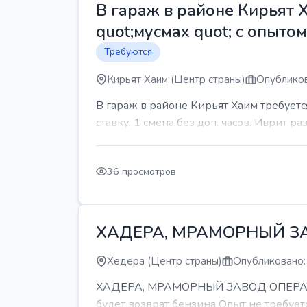
В гараж в районе Кирьят 
quot;мусмах quot; с опыто
Требуются
Кирьят Хаим (Центр страны)
Опубликов
В гараж в районе Кирьят Хаим требуетс
ставку. 1 смена без доп. часов. Иврит р
36 просмотров
ХАДЕРА, МРАМОРНЫЙ З
Хедера (Центр страны)
Опубликовано:
ХАДЕРА, МРАМОРНЫЙ ЗАВОД ОПЕРАТОР С
будет возврат бензина Опыт не требуетс