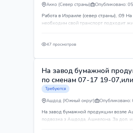
Акко (Север страны)
Опубликовано: 05
Работа в Израиле (север страны), :09 Н
необходим свой транспорт подходит жит
47 просмотров
На завод бумажной продук
по сменам 07-17 19-07,или
Требуются
Ашдод (Южный округ)
Опубликовано: 
На завод бумажной продукции возле Ашд
подвозка з Ашдода, Ашкелона. За доп.