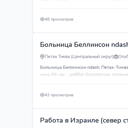
48 просмотров
Больница Беллинсон ndash
Петах Тиква (Центральный округ)
Опуб
Больница Беллинсон ndash; Петах-Тиква
ночь 66 час - шаббат Бесплатное питани
43 просмотров
Работа в Израиле (север ст