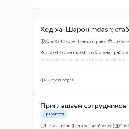
Ход ха-Шарон mdash; стаб
Ход Ха Шарон (Центр страны)
Опублик
Ход ха-Шарон mdash; стабильная работ
вечером, включая выходные ndash; 55 n
46 просмотров
Приглашаем сотрудников н
Требуются
Петах Тиква (Центральный округ)
Опуб