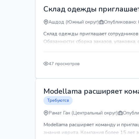
Склад одежды приглашает
Ашдод (Южный округ)
Опубликовано: 
Склад одежды приглашает сотрудников Гр
Обязанности: сборка заказов, упаковка, 
47 просмотров
Modellama расширяет кома
Требуются
Рамат Ган (Центральный округ)
Опубли
Modellama расширяет команду и приглаш
знания иврита. Компания более 15 лет з