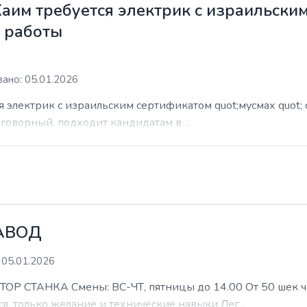
Хаим требуется электрик с израильски
м работы
ано: 05.01.2026
я электрик с израильским сертификатом quot;мусмах quot; 
азговорный. подходит кандидатам в ...
АВОД
 05.01.2026
ТАНКА Смены: ВС-ЧТ, пятницы до 14.00 От 50 шек час 
я, только желание и технические навыки Лег...