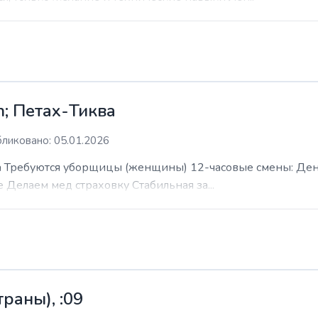
; Петах-Тиква
ликовано: 05.01.2026
 Требуются уборщицы (женщины) 12-часовые смены: День н
е Делаем мед страховку Стабильная за...
раны), :09