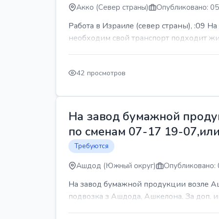
Акко (Север страны)
Опубликовано: 05
Работа в Израиле (север страны), :09 Н
необходим свой транспорт подходит жит
42 просмотров
На завод бумажной продук
по сменам 07-17 19-07,или
Требуются
Ашдод (Южный округ)
Опубликовано: 
На завод бумажной продукции возле Ашд
подвозка з Ашдода, Ашкелона. За доп.