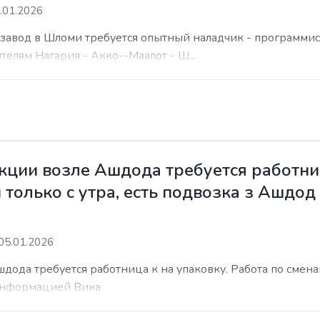
.01.2026
а завод в Шломи требуется опытный наладчик - программис
елям Нагария - Акко--Маалот - Ш...
ции возле Ашдода требуется работниц
 только с утра, есть подвозка з Ашдод
05.01.2026
ода требуется работница к на упаковку. Работа по сменам 
 информацией Вика