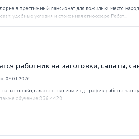
уборке в престижный пансионат для пожилых! Место наход
sh; удобные условия и спокойная атмосфера Работ...
ся работник на заготовки, салаты, сэ
о: 05.01.2026
на заготовки, салаты, сэндвичи и тд График работы: часы
т также обучение 966 4428