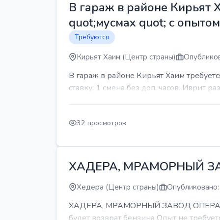
В гараж в районе Кирьят 
quot;мусмах quot; с опыто
Требуются
Кирьят Хаим (Центр страны)
Опубликов
В гараж в районе Кирьят Хаим требуетс
ставку. 1 смена без доп. часов. Иврит р
32 просмотров
ХАДЕРА, МРАМОРНЫЙ З
Хедера (Центр страны)
Опубликовано:
ХАДЕРА, МРАМОРНЫЙ ЗАВОД ОПЕРАТОР С
будет возврат бензина Опыт не требуетс