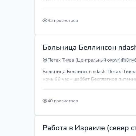
45 просмотров
Больница Беллинсон ndash
Петах Тиква (Центральный округ)
Опуб
Больница Беллинсон ndash; Петах-Тиква
ночь 66 час - шаббат Бесплатное питани
40 просмотров
Работа в Израиле (север ст