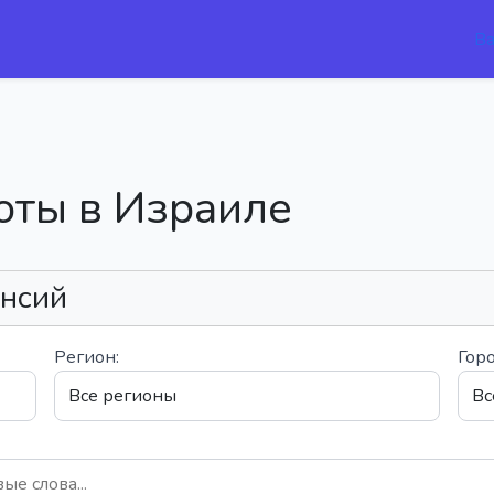
В
оты в Израиле
ансий
Регион:
Горо