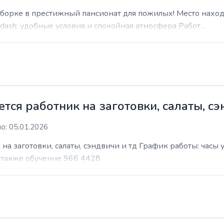
уборке в престижный пансионат для пожилых! Место наход
sh; удобные условия и спокойная атмосфера Работ...
ся работник на заготовки, салаты, сэ
о: 05.01.2026
на заготовки, салаты, сэндвичи и тд График работы: часы
т также обучение 966 4428