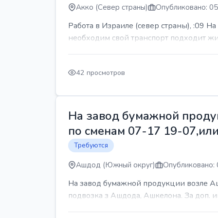
Акко (Север страны)
Опубликовано: 05
Работа в Израиле (север страны), :09 Н
необходим свой транспорт подходит жит
42 просмотров
На завод бумажной продук
по сменам 07-17 19-07,или
Требуются
Ашдод (Южный округ)
Опубликовано: 
На завод бумажной продукции возле Ашд
подвозка з Ашдода, Ашкелона. За доп.