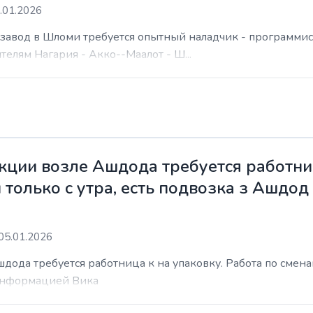
.01.2026
а завод в Шломи требуется опытный наладчик - программис
елям Нагария - Акко--Маалот - Ш...
ции возле Ашдода требуется работниц
 только с утра, есть подвозка з Ашдод
05.01.2026
ода требуется работница к на упаковку. Работа по сменам 
 информацией Вика