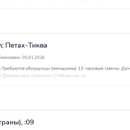
; Петах-Тиква
ликовано: 05.01.2026
 Требуются уборщицы (женщины) 12-часовые смены: День н
е Делаем мед страховку Стабильная за...
раны), :09