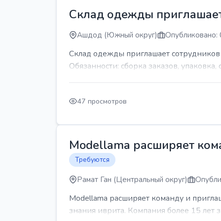
Склад одежды приглашает
Ашдод (Южный округ)
Опубликовано: 
Склад одежды приглашает сотрудников Гр
Обязанности: сборка заказов, упаковка, 
47 просмотров
Modellama расширяет кома
Требуются
Рамат Ган (Центральный округ)
Опубли
Modellama расширяет команду и приглаш
знания иврита. Компания более 15 лет з