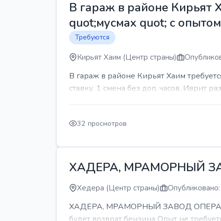
В гараж в районе Кирьят 
quot;мусмах quot; с опыто
Требуются
Кирьят Хаим (Центр страны)
Опубликов
В гараж в районе Кирьят Хаим требуетс
ставку. 1 смена без доп. часов. Иврит р
32 просмотров
ХАДЕРА, МРАМОРНЫЙ З
Хедера (Центр страны)
Опубликовано:
ХАДЕРА, МРАМОРНЫЙ ЗАВОД ОПЕРАТОР С
будет возврат бензина Опыт не требуетс