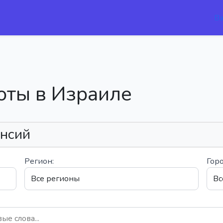
В
оты в Израиле
ансий
Регион:
Горо