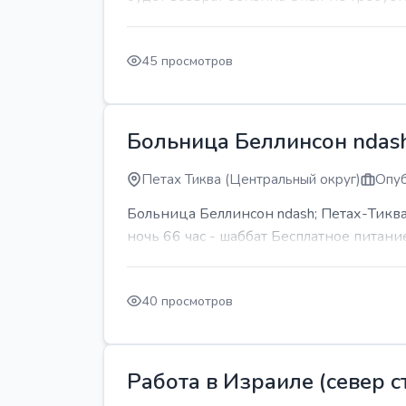
45 просмотров
Больница Беллинсон ndash
Петах Тиква (Центральный округ)
Опуб
Больница Беллинсон ndash; Петах-Тиква
ночь 66 час - шаббат Бесплатное питани
40 просмотров
Работа в Израиле (север ст