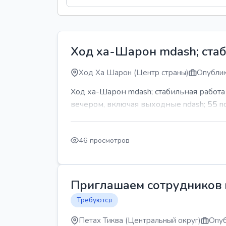
Ход ха-Шарон mdash; стаб
Ход Ха Шарон (Центр страны)
Опублик
Ход ха-Шарон mdash; стабильная работ
вечером, включая выходные ndash; 55 n
46 просмотров
Приглашаем сотрудников н
Требуются
Петах Тиква (Центральный округ)
Опуб