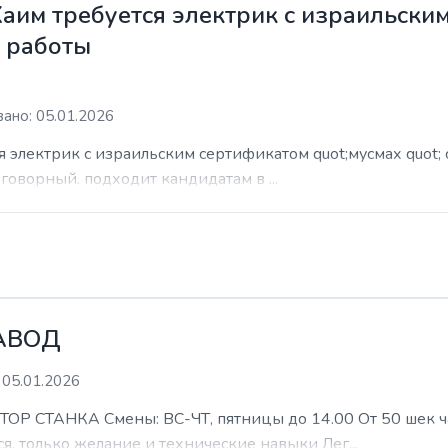
Хаим требуется электрик с израильски
м работы
ано: 05.01.2026
я электрик с израильским сертификатом quot;мусмах quot; 
азговорный. подходит кандидатам в ...
АВОД
 05.01.2026
ТАНКА Смены: ВС-ЧТ, пятницы до 14.00 От 50 шек час 
я, только желание и технические навыки Лег...