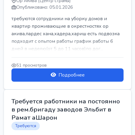
Ор Акива (Центр страны)
Опубликовано: 05.01.2026
требуются сотрудники на уборку домов и
квартир проживающие в окрестностях ор
акива,пардес хана,хадера,хариш есть подвозка
подходит с опытом работы график работы 6
дней в неделю(от 5 до 11 часов)по дог...
51 просмотров
Подробнее
Требуется работники на постоянно
в рем.бригаду заводов Эльбит в
Рамат аШарон
Требуются