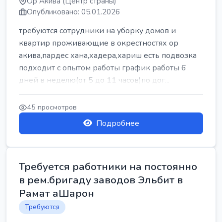
Ор Акива (Центр страны)
Опубликовано: 05.01.2026
требуются сотрудники на уборку домов и
квартир проживающие в окрестностях ор
акива,пардес хана,хадера,хариш есть подвозка
подходит с опытом работы график работы 6
дней в неделю(от 5 до 11 часов)по дог...
45 просмотров
Подробнее
Требуется работники на постоянно
в рем.бригаду заводов Эльбит в
Рамат аШарон
Требуются