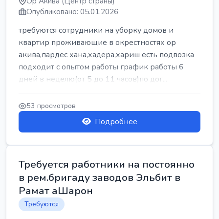
Ор Акива (Центр страны)
Опубликовано: 05.01.2026
требуются сотрудники на уборку домов и
квартир проживающие в окрестностях ор
акива,пардес хана,хадера,хариш есть подвозка
подходит с опытом работы график работы 6
дней в неделю(от 5 до 11 часов)по дог...
53 просмотров
Подробнее
Требуется работники на постоянно
в рем.бригаду заводов Эльбит в
Рамат аШарон
Требуются