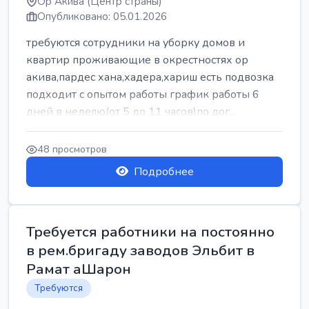
Ор Акива (Центр страны)
Опубликовано: 05.01.2026
требуются сотрудники на уборку домов и
квартир проживающие в окрестностях ор
акива,пардес хана,хадера,хариш есть подвозка
подходит с опытом работы график работы 6
дней в неделю(от 5 до 11 часов)по дог...
48 просмотров
Подробнее
Требуется работники на постоянно
в рем.бригаду заводов Эльбит в
Рамат аШарон
Требуются