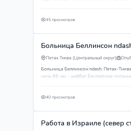
45 просмотров
Больница Беллинсон ndash
Петах Тиква (Центральный округ)
Опуб
Больница Беллинсон ndash; Петах-Тиква
ночь 66 час - шаббат Бесплатное питани
40 просмотров
Работа в Израиле (север ст