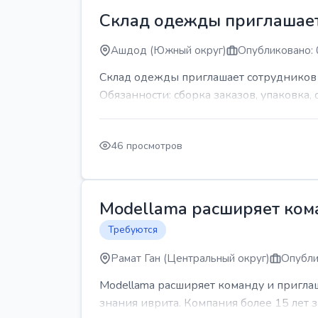
Склад одежды приглашает
Ашдод (Южный округ)
Опубликовано: 
Склад одежды приглашает сотрудников Гр
Обязанности: сборка заказов, упаковка, 
46 просмотров
Modellama расширяет кома
Требуются
Рамат Ган (Центральный округ)
Опубли
Modellama расширяет команду и приглаш
знания иврита. Компания более 15 лет з