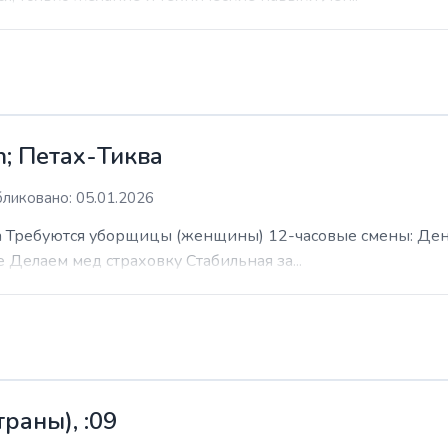
; Петах-Тиква
ликовано: 05.01.2026
 Требуются уборщицы (женщины) 12-часовые смены: День н
е Делаем мед страховку Стабильная за...
раны), :09