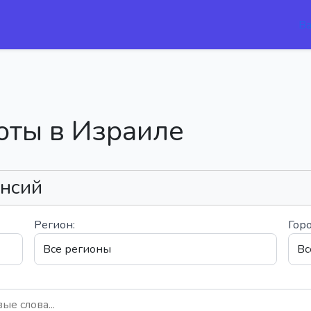
В
оты в Израиле
ансий
Регион:
Горо