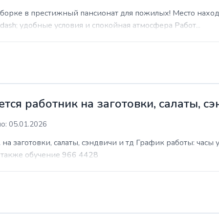
уборке в престижный пансионат для пожилых! Место наход
sh; удобные условия и спокойная атмосфера Работ...
ся работник на заготовки, салаты, сэ
о: 05.01.2026
на заготовки, салаты, сэндвичи и тд График работы: часы
т также обучение 966 4428