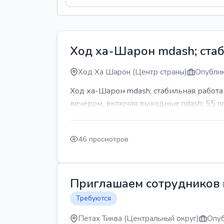
Ход ха-Шарон mdash; стаб
Ход Ха Шарон (Центр страны)
Опублик
Ход ха-Шарон mdash; стабильная работ
вечером, включая выходные ndash; 55 n
46 просмотров
Приглашаем сотрудников н
Требуются
Петах Тиква (Центральный округ)
Опуб