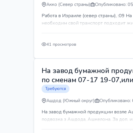
Акко (Север страны)
Опубликовано: 05
Работа в Израиле (север страны), :09 Н
необходим свой транспорт подходит жит
41 просмотров
На завод бумажной продук
по сменам 07-17 19-07,или
Требуются
Ашдод (Южный округ)
Опубликовано: 
На завод бумажной продукции возле Ашд
подвозка з Ашдода, Ашкелона. За доп.