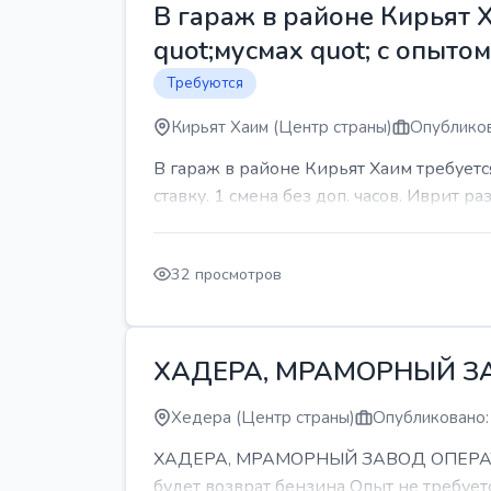
В гараж в районе Кирьят 
quot;мусмах quot; с опыто
Требуются
Кирьят Хаим (Центр страны)
Опубликов
В гараж в районе Кирьят Хаим требуетс
ставку. 1 смена без доп. часов. Иврит р
32 просмотров
ХАДЕРА, МРАМОРНЫЙ З
Хедера (Центр страны)
Опубликовано:
ХАДЕРА, МРАМОРНЫЙ ЗАВОД ОПЕРАТОР С
будет возврат бензина Опыт не требуетс