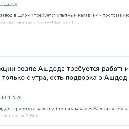
.01.2026
а завод в Шломи требуется опытный наладчик - программис
елям Нагария - Акко--Маалот - Ш...
ции возле Ашдода требуется работниц
 только с утра, есть подвозка з Ашдод
05.01.2026
ода требуется работница к на упаковку. Работа по сменам 
 информацией Вика