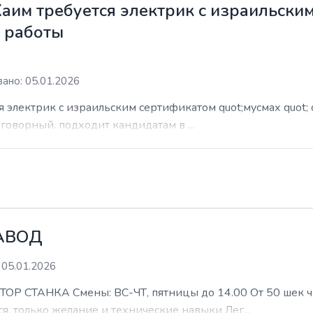
Хаим требуется электрик с израильски
м работы
ано: 05.01.2026
я электрик с израильским сертификатом quot;мусмах quot; 
азговорный. подходит кандидатам в ...
АВОД
 05.01.2026
ТАНКА Смены: ВС-ЧТ, пятницы до 14.00 От 50 шек час 
я, только желание и технические навыки Лег...