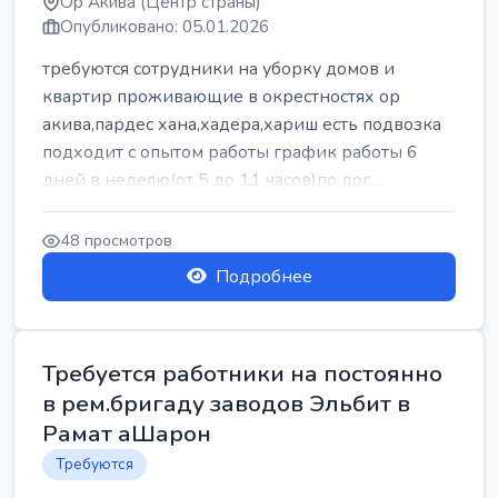
Ор Акива (Центр страны)
Опубликовано: 05.01.2026
требуются сотрудники на уборку домов и
квартир проживающие в окрестностях ор
акива,пардес хана,хадера,хариш есть подвозка
подходит с опытом работы график работы 6
дней в неделю(от 5 до 11 часов)по дог...
48 просмотров
Подробнее
Требуется работники на постоянно
в рем.бригаду заводов Эльбит в
Рамат аШарон
Требуются