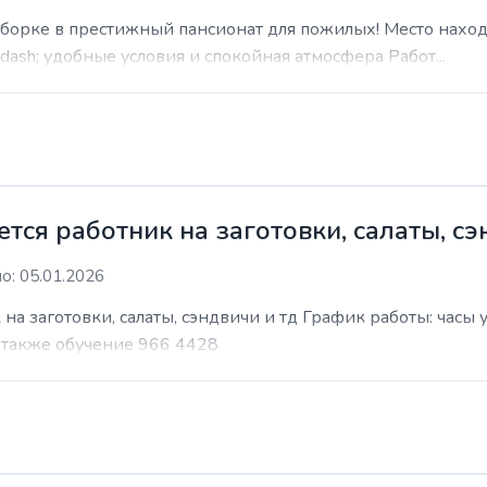
уборке в престижный пансионат для пожилых! Место наход
sh; удобные условия и спокойная атмосфера Работ...
ся работник на заготовки, салаты, сэ
о: 05.01.2026
на заготовки, салаты, сэндвичи и тд График работы: часы
т также обучение 966 4428