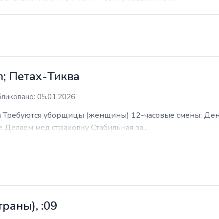
; Петах-Тиква
ликовано: 05.01.2026
 Требуются уборщицы (женщины) 12-часовые смены: День н
е Делаем мед страховку Стабильная за...
раны), :09