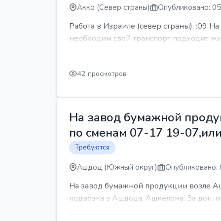
Акко (Север страны)
Опубликовано: 05
Работа в Израиле (север страны), :09 Н
необходим свой транспорт подходит жит
42 просмотров
На завод бумажной продук
по сменам 07-17 19-07,или
Требуются
Ашдод (Южный округ)
Опубликовано: 
На завод бумажной продукции возле Ашд
подвозка з Ашдода, Ашкелона. За доп.