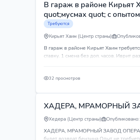
В гараж в районе Кирьят 
quot;мусмах quot; с опыто
Требуются
Кирьят Хаим (Центр страны)
Опубликов
В гараж в районе Кирьят Хаим требуетс
ставку. 1 смена без доп. часов. Иврит р
32 просмотров
ХАДЕРА, МРАМОРНЫЙ З
Хедера (Центр страны)
Опубликовано:
ХАДЕРА, МРАМОРНЫЙ ЗАВОД ОПЕРАТОР С
будет возврат бензина Опыт не требуетс