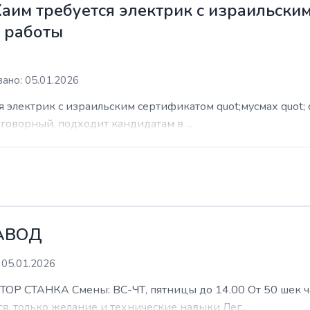
Хаим требуется электрик с израильски
м работы
ано: 05.01.2026
я электрик с израильским сертификатом quot;мусмах quot; 
азговорный. подходит кандидатам в ...
АВОД
 05.01.2026
ТАНКА Смены: ВС-ЧТ, пятницы до 14.00 От 50 шек час 
я, только желание и технические навыки Лег...