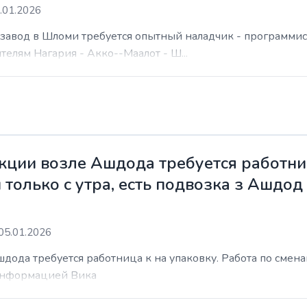
.01.2026
а завод в Шломи требуется опытный наладчик - программис
елям Нагария - Акко--Маалот - Ш...
ции возле Ашдода требуется работниц
 только с утра, есть подвозка з Ашдод
05.01.2026
ода требуется работница к на упаковку. Работа по сменам 
 информацией Вика