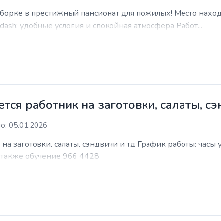
уборке в престижный пансионат для пожилых! Место наход
sh; удобные условия и спокойная атмосфера Работ...
ся работник на заготовки, салаты, сэ
о: 05.01.2026
на заготовки, салаты, сэндвичи и тд График работы: часы
т также обучение 966 4428