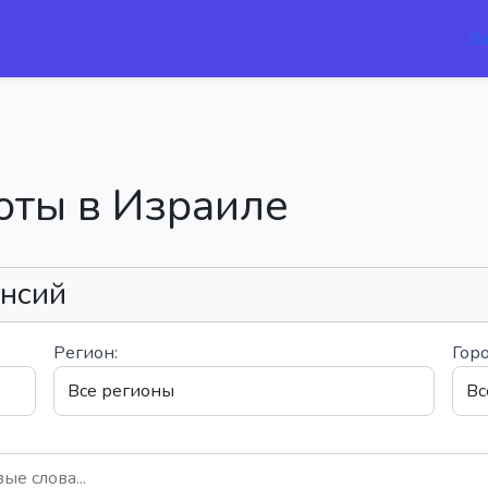
В
оты в Израиле
ансий
Регион:
Горо