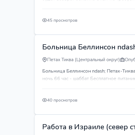
45 просмотров
Больница Беллинсон ndash
Петах Тиква (Центральный округ)
Опуб
Больница Беллинсон ndash; Петах-Тиква
ночь 66 час - шаббат Бесплатное питани
40 просмотров
Работа в Израиле (север ст