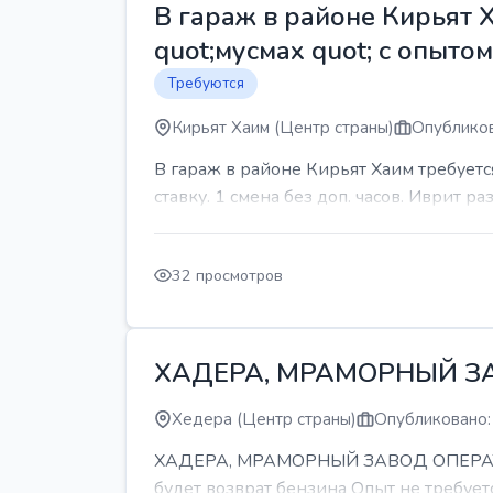
В гараж в районе Кирьят 
quot;мусмах quot; с опыто
Требуются
Кирьят Хаим (Центр страны)
Опубликов
В гараж в районе Кирьят Хаим требуетс
ставку. 1 смена без доп. часов. Иврит р
32 просмотров
ХАДЕРА, МРАМОРНЫЙ З
Хедера (Центр страны)
Опубликовано:
ХАДЕРА, МРАМОРНЫЙ ЗАВОД ОПЕРАТОР С
будет возврат бензина Опыт не требуетс