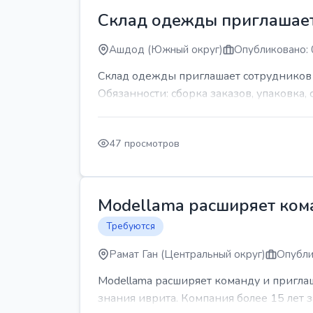
Склад одежды приглашает
Ашдод (Южный округ)
Опубликовано: 
Склад одежды приглашает сотрудников Гр
Обязанности: сборка заказов, упаковка, 
47 просмотров
Modellama расширяет кома
Требуются
Рамат Ган (Центральный округ)
Опубли
Modellama расширяет команду и приглаш
знания иврита. Компания более 15 лет з