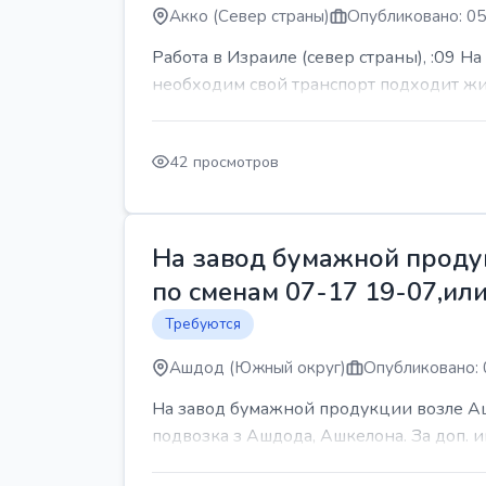
Акко (Север страны)
Опубликовано: 05
Работа в Израиле (север страны), :09 Н
необходим свой транспорт подходит жит
42 просмотров
На завод бумажной продук
по сменам 07-17 19-07,или
Требуются
Ашдод (Южный округ)
Опубликовано: 
На завод бумажной продукции возле Ашд
подвозка з Ашдода, Ашкелона. За доп.