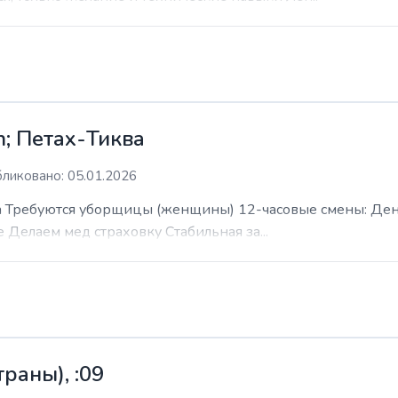
; Петах-Тиква
ликовано: 05.01.2026
 Требуются уборщицы (женщины) 12-часовые смены: День н
е Делаем мед страховку Стабильная за...
раны), :09