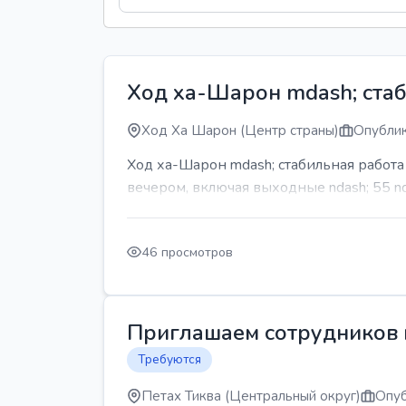
Ход ха-Шарон mdash; стаб
Ход Ха Шарон (Центр страны)
Опублик
Ход ха-Шарон mdash; стабильная работ
вечером, включая выходные ndash; 55 n
46 просмотров
Приглашаем сотрудников н
Требуются
Петах Тиква (Центральный округ)
Опуб