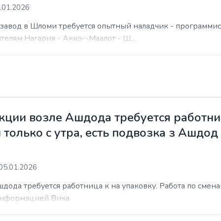
.01.2026
а завод в Шломи требуется опытный наладчик - программис
елям Нагария - Акко--Маалот - Ш...
ции возле Ашдода требуется работниц
 только с утра, есть подвозка з Ашдод
05.01.2026
ода требуется работница к на упаковку. Работа по сменам 
 информацией Вика