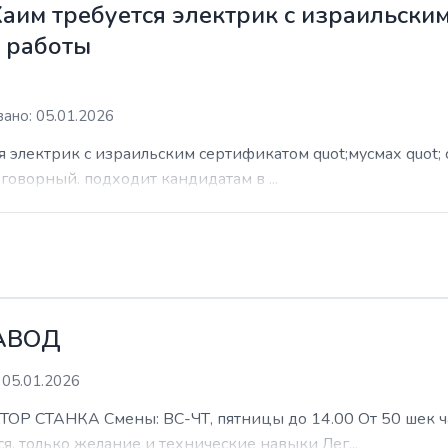
Хаим требуется электрик с израильски
м работы
ано: 05.01.2026
я электрик с израильским сертификатом quot;мусмах quot; 
азговорный. подходит кандидатам в ...
АВОД
 05.01.2026
ТАНКА Смены: ВС-ЧТ, пятницы до 14.00 От 50 шек час 
я, только желание и технические навыки Лег...