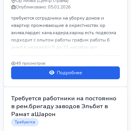
Ор Акива (Центр страны)
Опубликовано: 05.01.2026
требуются сотрудники на уборку домов и
квартир проживающие в окрестностях ор
акива,пардес хана,хадера,хариш есть подвозка
подходит с опытом работы график работы 6
дней в неделю(от 5 до 11 часов)по дог...
48 просмотров
Подробнее
Требуется работники на постоянно
в рем.бригаду заводов Эльбит в
Рамат аШарон
Требуются