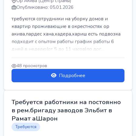
Ор Акива (Центр страны)
Опубликовано: 05.01.2026
требуются сотрудники на уборку домов и
квартир проживающие в окрестностях ор
акива,пардес хана,хадера,хариш есть подвозка
подходит с опытом работы график работы 6
дней в неделю(от 5 до 11 часов)по дог...
48 просмотров
Подробнее
Требуется работники на постоянно
в рем.бригаду заводов Эльбит в
Рамат аШарон
Требуются