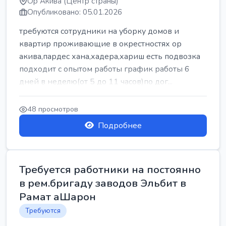
Ор Акива (Центр страны)
Опубликовано: 05.01.2026
требуются сотрудники на уборку домов и
квартир проживающие в окрестностях ор
акива,пардес хана,хадера,хариш есть подвозка
подходит с опытом работы график работы 6
дней в неделю(от 5 до 11 часов)по дог...
48 просмотров
Подробнее
Требуется работники на постоянно
в рем.бригаду заводов Эльбит в
Рамат аШарон
Требуются