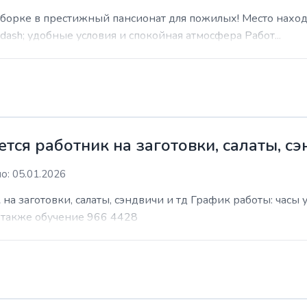
уборке в престижный пансионат для пожилых! Место наход
sh; удобные условия и спокойная атмосфера Работ...
ся работник на заготовки, салаты, сэ
о: 05.01.2026
на заготовки, салаты, сэндвичи и тд График работы: часы
т также обучение 966 4428