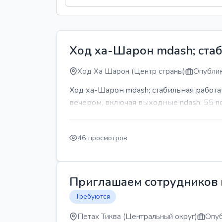
Ход ха-Шарон mdash; стаб
Ход Ха Шарон (Центр страны)
Опублик
Ход ха-Шарон mdash; стабильная работ
вечером, включая выходные ndash; 55 n
46 просмотров
Приглашаем сотрудников н
Требуются
Петах Тиква (Центральный округ)
Опуб