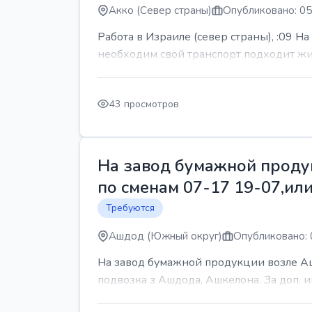
Акко (Север страны)
Опубликовано: 05
Работа в Израиле (север страны), :09 Н
необходим свой транспорт подходит жит
43 просмотров
На завод бумажной продук
по сменам 07-17 19-07,или
Требуются
Ашдод (Южный округ)
Опубликовано: 
На завод бумажной продукции возле Ашд
подвозка з Ашдода, Ашкелона. За доп.