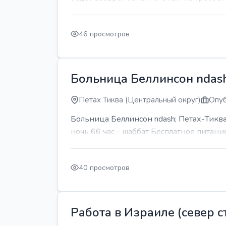
46 просмотров
Больница Беллинсон ndash
Петах Тиква (Центральный округ)
Опуб
Больница Беллинсон ndash; Петах-Тиква
ночь 66 час - шаббат Бесплатное питани
40 просмотров
Работа в Израиле (север ст