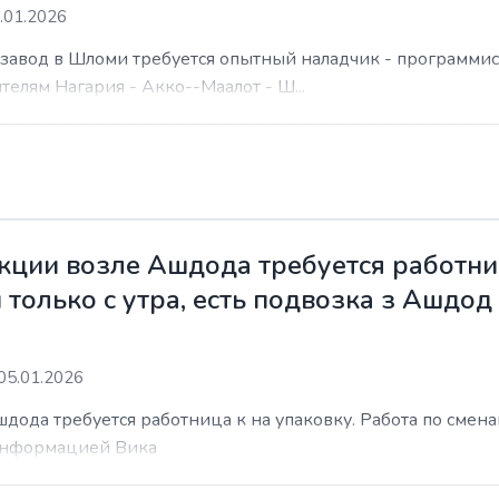
.01.2026
а завод в Шломи требуется опытный наладчик - программис
елям Нагария - Акко--Маалот - Ш...
ции возле Ашдода требуется работниц
 только с утра, есть подвозка з Ашдод
05.01.2026
ода требуется работница к на упаковку. Работа по сменам 
 информацией Вика