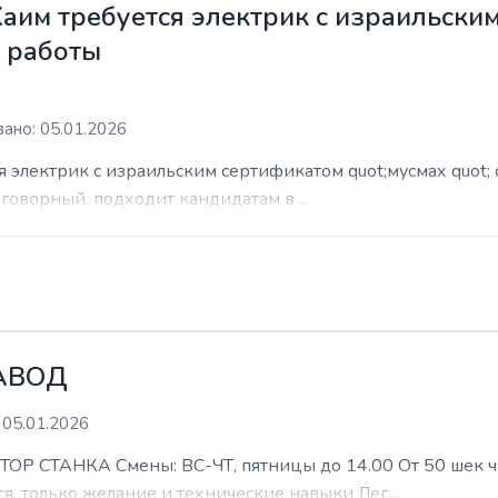
Хаим требуется электрик с израильски
м работы
ано: 05.01.2026
я электрик с израильским сертификатом quot;мусмах quot; 
азговорный. подходит кандидатам в ...
АВОД
 05.01.2026
ТАНКА Смены: ВС-ЧТ, пятницы до 14.00 От 50 шек час 
я, только желание и технические навыки Лег...