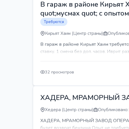
В гараж в районе Кирьят 
quot;мусмах quot; с опыто
Требуются
Кирьят Хаим (Центр страны)
Опубликов
В гараж в районе Кирьят Хаим требуетс
ставку. 1 смена без доп. часов. Иврит р
32 просмотров
ХАДЕРА, МРАМОРНЫЙ З
Хедера (Центр страны)
Опубликовано:
ХАДЕРА, МРАМОРНЫЙ ЗАВОД ОПЕРАТОР С
будет возврат бензина Опыт не требуетс