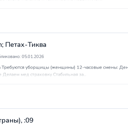
; Петах-Тиква
ликовано: 05.01.2026
 Требуются уборщицы (женщины) 12-часовые смены: День н
е Делаем мед страховку Стабильная за...
раны), :09