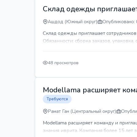
Склад одежды приглашает
Ашдод (Южный округ)
Опубликовано: 
Склад одежды приглашает сотрудников Гр
Обязанности: сборка заказов, упаковка, 
48 просмотров
Modellama расширяет кома
Требуются
Рамат Ган (Центральный округ)
Опубли
Modellama расширяет команду и приглаш
знания иврита. Компания более 15 лет з