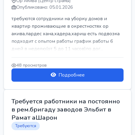
Ор Акива (Центр страны)
Опубликовано: 05.01.2026
требуются сотрудники на уборку домов и
квартир проживающие в окрестностях ор
акива,пардес хана,хадера,хариш есть подвозка
подходит с опытом работы график работы 6
дней в неделю(от 5 до 11 часов)по дог...
48 просмотров
Подробнее
Требуется работники на постоянно
в рем.бригаду заводов Эльбит в
Рамат аШарон
Требуются