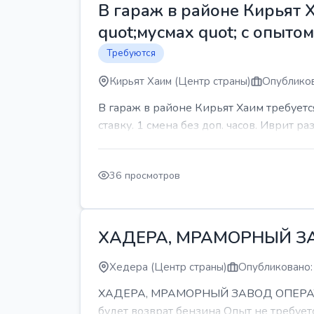
В гараж в районе Кирьят 
quot;мусмах quot; с опыто
Требуются
Кирьят Хаим (Центр страны)
Опубликов
В гараж в районе Кирьят Хаим требуетс
ставку. 1 смена без доп. часов. Иврит р
36 просмотров
ХАДЕРА, МРАМОРНЫЙ З
Хедера (Центр страны)
Опубликовано:
ХАДЕРА, МРАМОРНЫЙ ЗАВОД ОПЕРАТОР С
будет возврат бензина Опыт не требуетс