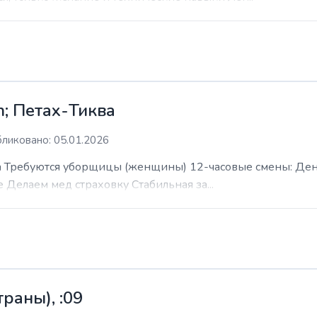
; Петах-Тиква
ликовано: 05.01.2026
 Требуются уборщицы (женщины) 12-часовые смены: День н
е Делаем мед страховку Стабильная за...
раны), :09