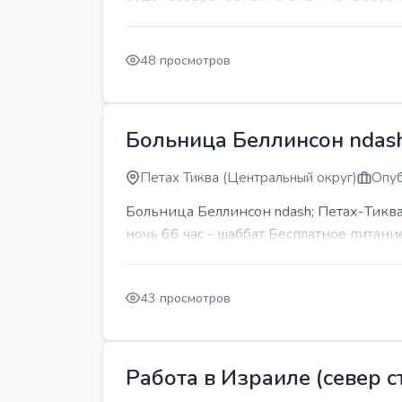
48 просмотров
Больница Беллинсон ndash
Петах Тиква (Центральный округ)
Опуб
Больница Беллинсон ndash; Петах-Тиква
ночь 66 час - шаббат Бесплатное питани
43 просмотров
Работа в Израиле (север ст