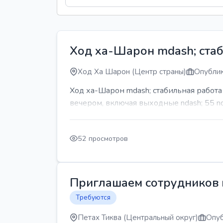
Ход ха-Шарон mdash; стаб
Ход Ха Шарон (Центр страны)
Опублик
Ход ха-Шарон mdash; стабильная работ
вечером, включая выходные ndash; 55 n
52 просмотров
Приглашаем сотрудников н
Требуются
Петах Тиква (Центральный округ)
Опуб