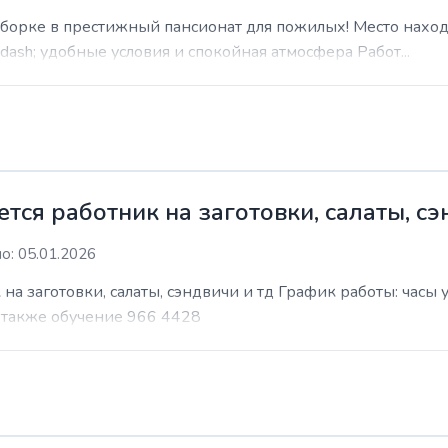
уборке в престижный пансионат для пожилых! Место наход
sh; удобные условия и спокойная атмосфера Работ...
ся работник на заготовки, салаты, сэ
о: 05.01.2026
на заготовки, салаты, сэндвичи и тд График работы: часы
т также обучение 966 4428