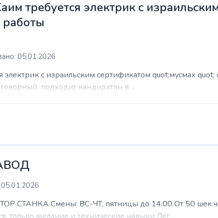
Хаим требуется электрик с израильски
м работы
ано: 05.01.2026
я электрик с израильским сертификатом quot;мусмах quot; 
азговорный. подходит кандидатам в ...
АВОД
 05.01.2026
ТАНКА Смены: ВС-ЧТ, пятницы до 14.00 От 50 шек час 
я, только желание и технические навыки Лег...