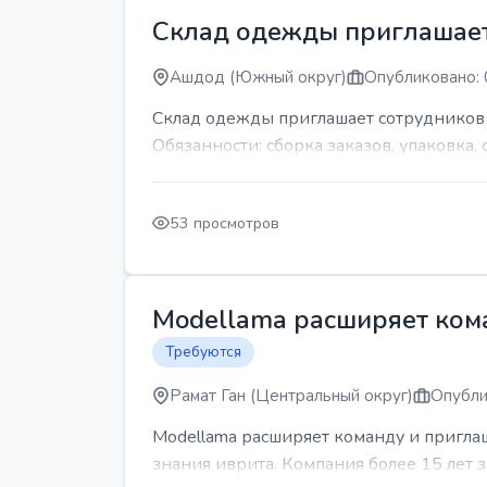
Склад одежды приглашает
Ашдод (Южный округ)
Опубликовано: 
Склад одежды приглашает сотрудников Гр
Обязанности: сборка заказов, упаковка, 
53 просмотров
Modellama расширяет кома
Требуются
Рамат Ган (Центральный округ)
Опубли
Modellama расширяет команду и приглаш
знания иврита. Компания более 15 лет з