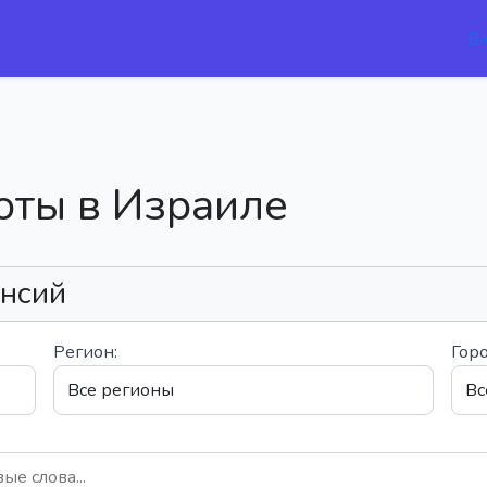
В
оты в Израиле
ансий
Регион:
Горо