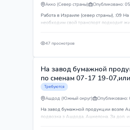
Акко (Север страны)
Опубликовано: 05
Работа в Израиле (север страны), :09 Н
необходим свой транспорт подходит жит
47 просмотров
На завод бумажной продук
по сменам 07-17 19-07,или
Требуются
Ашдод (Южный округ)
Опубликовано: 
На завод бумажной продукции возле Ашд
подвозка з Ашдода, Ашкелона. За доп.