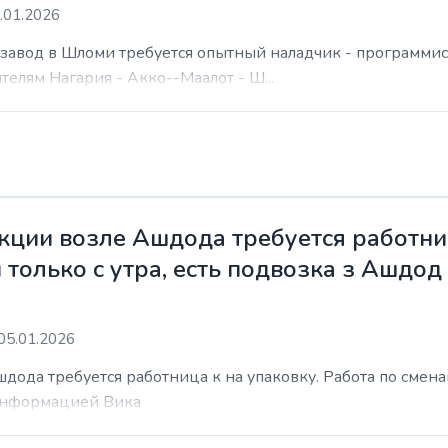
.01.2026
а завод в Шломи требуется опытный наладчик - программис
елям Нагария - Акко--Маалот - Ш...
ции возле Ашдода требуется работниц
 только с утра, есть подвозка з Ашдод
05.01.2026
ода требуется работница к на упаковку. Работа по сменам 
 информацией Вика