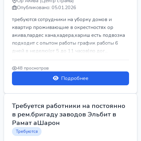
Ор Акива (Центр страны)
Опубликовано: 05.01.2026
требуются сотрудники на уборку домов и
квартир проживающие в окрестностях ор
акива,пардес хана,хадера,хариш есть подвозка
подходит с опытом работы график работы 6
дней в неделю(от 5 до 11 часов)по дог...
48 просмотров
Подробнее
Требуется работники на постоянно
в рем.бригаду заводов Эльбит в
Рамат аШарон
Требуются