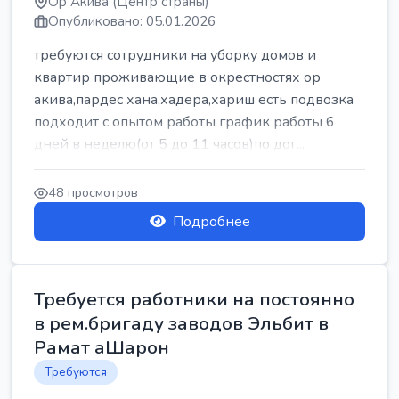
Ор Акива (Центр страны)
Опубликовано: 05.01.2026
требуются сотрудники на уборку домов и
квартир проживающие в окрестностях ор
акива,пардес хана,хадера,хариш есть подвозка
подходит с опытом работы график работы 6
дней в неделю(от 5 до 11 часов)по дог...
48 просмотров
Подробнее
Требуется работники на постоянно
в рем.бригаду заводов Эльбит в
Рамат аШарон
Требуются