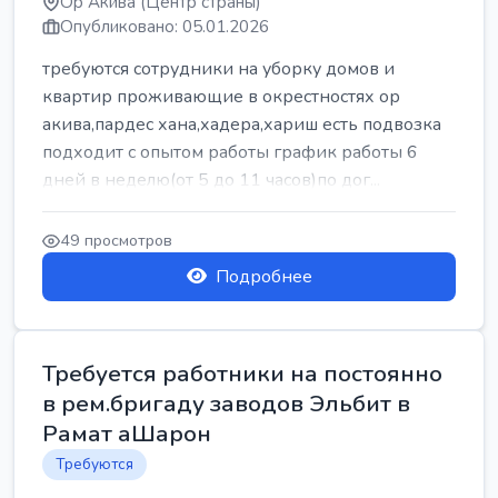
Ор Акива (Центр страны)
Опубликовано: 05.01.2026
требуются сотрудники на уборку домов и
квартир проживающие в окрестностях ор
акива,пардес хана,хадера,хариш есть подвозка
подходит с опытом работы график работы 6
дней в неделю(от 5 до 11 часов)по дог...
49 просмотров
Подробнее
Требуется работники на постоянно
в рем.бригаду заводов Эльбит в
Рамат аШарон
Требуются