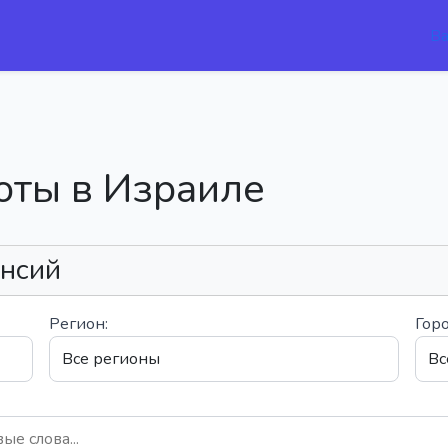
В
оты в Израиле
ансий
Регион:
Горо