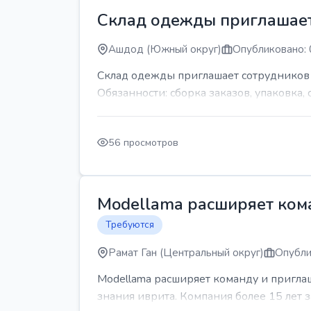
Склад одежды приглашает
Ашдод (Южный округ)
Опубликовано: 
Склад одежды приглашает сотрудников Гр
Обязанности: сборка заказов, упаковка, 
56 просмотров
Modellama расширяет кома
Требуются
Рамат Ган (Центральный округ)
Опубли
Modellama расширяет команду и приглаш
знания иврита. Компания более 15 лет з