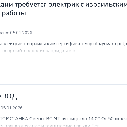
Хаим требуется электрик с израильски
м работы
ано: 05.01.2026
я электрик с израильским сертификатом quot;мусмах quot; 
азговорный. подходит кандидатам в ...
АВОД
 05.01.2026
ТАНКА Смены: ВС-ЧТ, пятницы до 14.00 От 50 шек час 
я, только желание и технические навыки Лег...