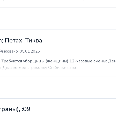
; Петах-Тиква
ликовано: 05.01.2026
 Требуются уборщицы (женщины) 12-часовые смены: День н
е Делаем мед страховку Стабильная за...
раны), :09