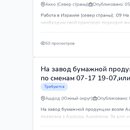
Акко (Север страны)
Опубликовано: 05
Работа в Израиле (север страны), :09 Н
необходим свой транспорт подходит жит
50 просмотров
На завод бумажной продук
по сменам 07-17 19-07,или
Требуются
Ашдод (Южный округ)
Опубликовано: 
На завод бумажной продукции возле Ашд
подвозка з Ашдода, Ашкелона. За доп.