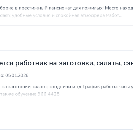
уборке в престижный пансионат для пожилых! Место наход
sh; удобные условия и спокойная атмосфера Работ...
ся работник на заготовки, салаты, сэ
о: 05.01.2026
на заготовки, салаты, сэндвичи и тд График работы: часы
т также обучение 966 4428