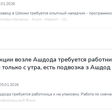
.01.2026
а завод в Шломи требуется опытный наладчик - программис
елям Нагария - Акко--Маалот - Ш...
ции возле Ашдода требуется работниц
 только с утра, есть подвозка з Ашдод
05.01.2026
ода требуется работница к на упаковку. Работа по сменам 
 информацией Вика