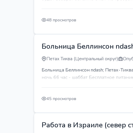
48 просмотров
Больница Беллинсон ndash
Петах Тиква (Центральный округ)
Опуб
Больница Беллинсон ndash; Петах-Тиква
ночь 66 час - шаббат Бесплатное питани
45 просмотров
Работа в Израиле (север ст