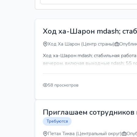
Ход ха-Шарон mdash; стаб
Ход Ха Шарон (Центр страны)
Опублик
Ход ха-Шарон mdash; стабильная работ
вечером, включая выходные ndash; 55 n
58 просмотров
Приглашаем сотрудников н
Требуются
Петах Тиква (Центральный округ)
Опуб