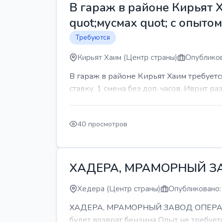
В гараж в районе Кирьят 
quot;мусмах quot; с опыто
Требуются
Кирьят Хаим (Центр страны)
Опубликов
В гараж в районе Кирьят Хаим требуетс
ставку. 1 смена без доп. часов. Иврит р
40 просмотров
ХАДЕРА, МРАМОРНЫЙ З
Хедера (Центр страны)
Опубликовано:
ХАДЕРА, МРАМОРНЫЙ ЗАВОД ОПЕРАТОР С
будет возврат бензина Опыт не требуетс