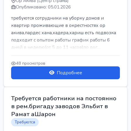
Ор Акива (Центр страны)
Опубликовано: 05.01.2026
требуются сотрудники на уборку домов и
квартир проживающие в окрестностях ор
акива,пардес хана,хадера,хариш есть подвозка
подходит с опытом работы график работы 6
дней в неделю(от 5 до 11 часов)по дог...
48 просмотров
Подробнее
Требуется работники на постоянно
в рем.бригаду заводов Эльбит в
Рамат аШарон
Требуются