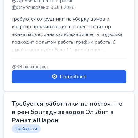
Ор Акива (Центр страны)
Опубликовано: 05.01.2026
требуются сотрудники на уборку домов и
квартир проживающие в окрестностях ор
акива,пардес хана,хадера,хариш есть подвозка
подходит с опытом работы график работы 6
дней в неделю(от 5 до 11 часов)по дог...
38 просмотров
Подробнее
Требуется работники на постоянно
в рем.бригаду заводов Эльбит в
Рамат аШарон
Требуются