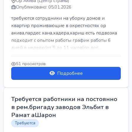
Ор Акива (Центр страны)
Опубликовано: 05.01.2026
требуются сотрудники на уборку домов и
квартир проживающие в окрестностях ор
акива,пардес хана,хадера,хариш есть подвозка
подходит с опытом работы график работы 6
дней в неделю(от 5 до 11 часов)по дог...
51 просмотров
Подробнее
Требуется работники на постоянно
в рем.бригаду заводов Эльбит в
Рамат аШарон
Требуются