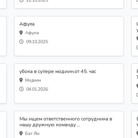
22.10.2025
Афула
Афула
09.10.2025
убока в супере модиин.от 45. час
Модиин
04.01.2026
Мы ищем ответственного сотрудника в
нашу дружную команду ...
Бат Ям