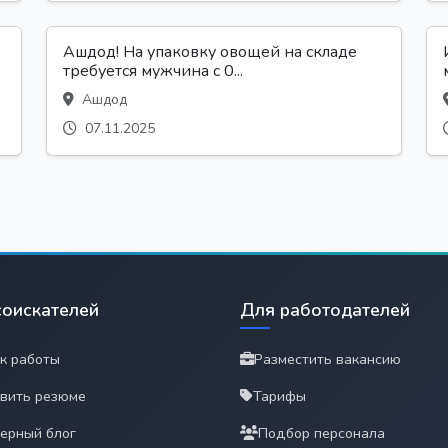
Ашдод! На упаковку овощей на складе
требуется мужчина с 0...
Ашдод
07.11.2025
соискателей
Для работодателей
к работы
Разместить вакансию
вить резюме
Тарифы
ерный блог
Подбор персонала