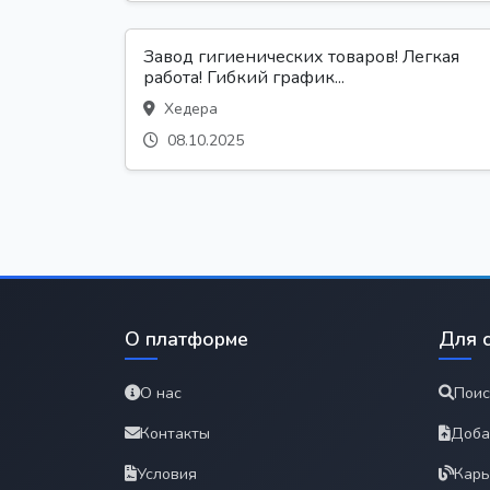
Завод гигиенических товаров! Легкая
работа! Гибкий график...
Хедера
08.10.2025
О платформе
Для 
О нас
Поис
Контакты
Доба
Условия
Карь