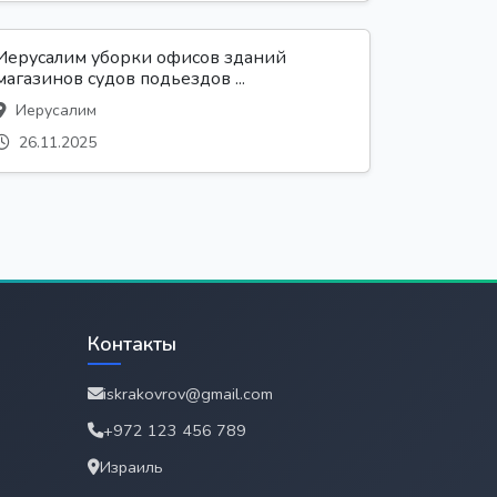
Иерусалим уборки офисов зданий
магазинов судов подьездов ...
Иерусалим
26.11.2025
Контакты
iskrakovrov@gmail.com
+972 123 456 789
Израиль