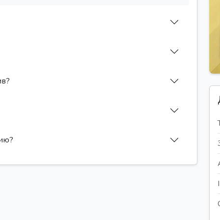
ив?
сию?