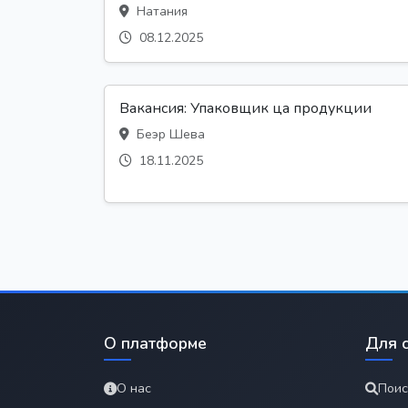
Натания
08.12.2025
Вакансия: Упаковщик ца продукции
Беэр Шева
18.11.2025
О платформе
Для 
О нас
Поис