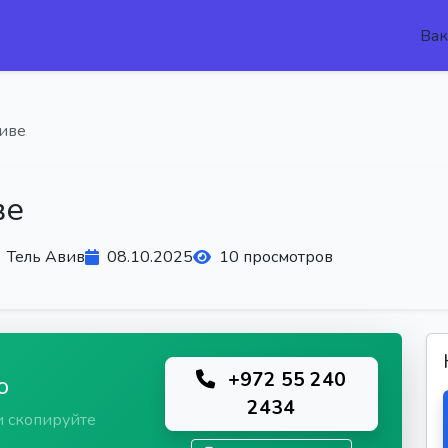
Вак
виве
ве
Тель Авив
08.10.2025
10 просмотров
+972 55 240
ю
2434
и скопируйте