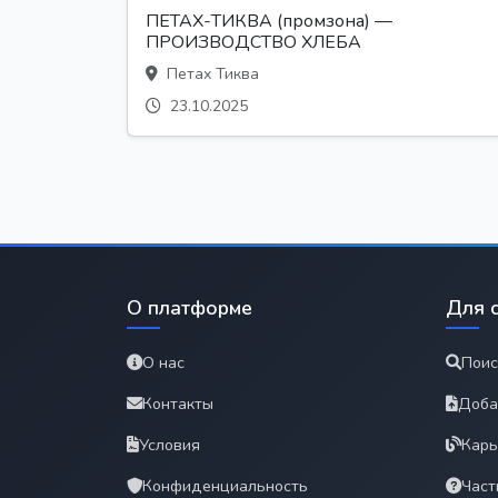
ПЕТАХ-ТИКВА (промзона) —
ПРОИЗВОДСТВО ХЛЕБА
Петах Тиква
23.10.2025
О платформе
Для 
О нас
Поис
Контакты
Доба
Условия
Карь
Конфиденциальность
Част