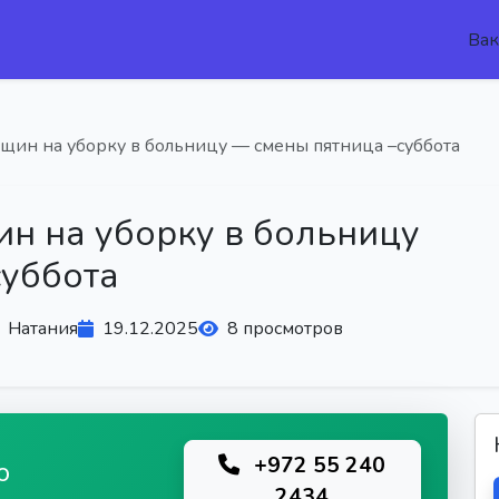
Вак
щин на уборку в больницу — смены пятница –суббота
н на уборку в больницу
суббота
Натания
19.12.2025
8 просмотров
+972 55 240
ю
2434