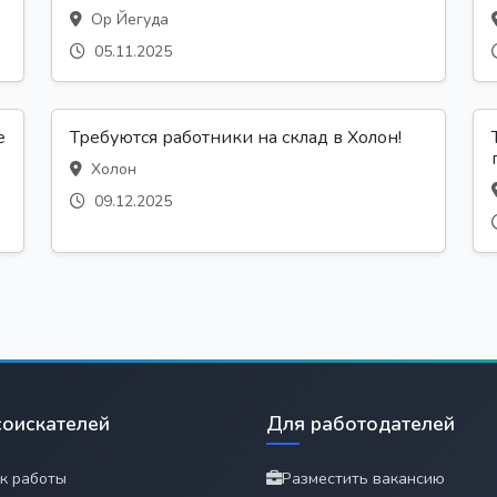
Ор Йегуда
05.11.2025
е
Требуются работники на склад в Холон!
Холон
09.12.2025
соискателей
Для работодателей
к работы
Разместить вакансию