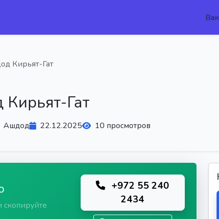
Вак
од Кирьят-Гат
 Кирьят-Гат
Ашдод
22.12.2025
10 просмотров
+972 55 240
ю
2434
и скопируйте