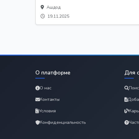
Ашдод
19.11.2025
О платформе
Для 
О нас
Поис
Контакты
Доба
Условия
Карь
Конфиденциальность
Част